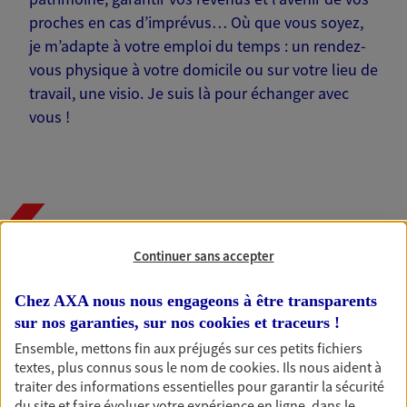
proches en cas d’imprévus… Où que vous soyez,
je m’adapte à votre emploi du temps : un rendez-
vous physique à votre domicile ou sur votre lieu de
travail, une visio. Je suis là pour échanger avec
vous !
Nos offres phares
Continuer sans accepter
Chez AXA nous nous engageons à être transparents
Épargne
sur nos garanties, sur nos
cookies et traceurs
!
Réalisez vos projets grâce à votre épargne : achat
Ensemble, mettons fin aux préjugés sur ces petits fichiers
immobilier, études des enfants ou voyage autour
textes, plus connus sous le nom de
cookies
. Ils nous aident à
du monde… Épargnez à votre rythme et
traiter des informations essentielles pour garantir la sécurité
simplement, selon votre profil.
du site et faire évoluer votre expérience en ligne, dans le