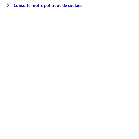
Consulter notre politique de
cookies
Santé
Couvrez vos dépenses de santé ainsi que celles de
votre famille avec la complémentaire santé qui
vous ressemble.
Découvrir l'offre Santé
VOIR TOUTES NOS OFFRES
Nos expertises
Réaliser un bilan social et