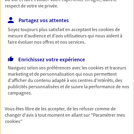
respect de votre vie privée.
Découvrir les offres Épargne
Partagez vos attentes
Retraite
Soyez toujours plus satisfait en acceptant les
cookies
de
Préparez sereinement ce nouveau chapitre de
mesure d’audience et d’avis utilisateurs qui nous aident à
votre vie avec les conseils d'un expert. Découvrez
faire évoluer nos offres et nos services.
notre solution PER (Plan Epargne Retraite)
spécialement conçue pour la retraite.
Enrichissez votre expérience
Découvrir l'offre Retraite
Naviguez selon vos préférences avec les
cookies et traceurs
marketing et de personnalisation qui nous permettent
d'afficher du contenu adapté à vos centres d'intérêts, des
Prévoyance
publicités personnalisées et de suivre la performance de nos
campagnes.
Pour un avenir serein, assurez-vous avec notre
contrat prévoyance. Préservez vos proches en cas
d'accident ou de maladie en optant pour les
Vous êtes libre de les accepter, de les refuser comme de
garanties incapacité temporaire totale de travail,
changer d'avis à tout moment en allant sur
"Paramétrer mes
invalidité ou de décès.
cookies
"
Découvrir l'offre Prévoyance