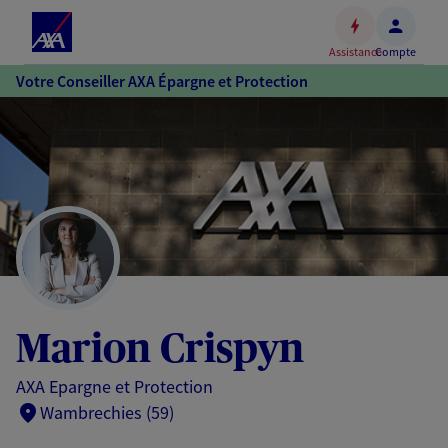
Espace
client
Assistance
Compte
Accéder
Votre Conseiller AXA Épargne et Protection
au
contenu
principal
Accéder
au
pied
de
page
Marion Crispyn
AXA Epargne et Protection
Wambrechies (59)