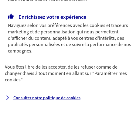
Découvrir les offres Épargne
Enrichissez votre expérience
Naviguez selon vos préférences avec les
cookies et traceurs
Retraite
marketing et de personnalisation qui nous permettent
Préparez sereinement ce nouveau chapitre de
d'afficher du contenu adapté à vos centres d'intérêts, des
votre vie avec les conseils d'un expert. Découvrez
publicités personnalisées et de suivre la performance de nos
notre solution PER (Plan Epargne Retraite)
campagnes.
spécialement conçue pour la retraite.
Vous êtes libre de les accepter, de les refuser comme de
Découvrir l'offre Retraite
changer d'avis à tout moment en allant sur
"Paramétrer mes
cookies
"
Prévoyance
Pour un avenir serein, assurez-vous avec notre
Consulter notre politique de
cookies
contrat prévoyance. Préservez vos proches en cas
d'accident ou de maladie en optant pour les
garanties incapacité temporaire totale de travail,
invalidité ou de décès.
Découvrir l'offre Prévoyance