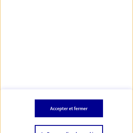
Votre Conseiller Épargne et Protection AXA YANNICK
ROOS
22190 Plerin
Votre conseiller est un salarié d'AXA France Vie et d'AXA France IARD.
Les mentions légales de cette/ces entreprises d'assurance sont
Mentions légales
disponibles dans la rubrique «
» du site.
À PROPOS D'AXA
Accepter et fermer
SITES AXA