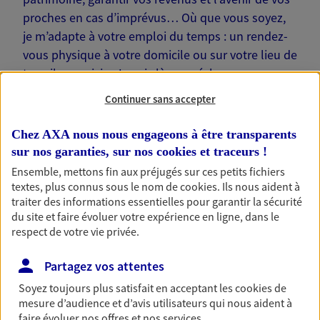
proches en cas d’imprévus… Où que vous soyez,
je m’adapte à votre emploi du temps : un rendez-
vous physique à votre domicile ou sur votre lieu de
travail, une visio. Je suis là pour échanger avec
vous !
Continuer sans accepter
Chez AXA nous nous engageons à être transparents
sur nos garanties, sur nos
cookies et traceurs
!
Ensemble, mettons fin aux préjugés sur ces petits fichiers
Nos offres phares
textes, plus connus sous le nom de
cookies
. Ils nous aident à
traiter des informations essentielles pour garantir la sécurité
du site et faire évoluer votre expérience en ligne, dans le
respect de votre vie privée.
Épargne
Partagez vos attentes
Réalisez vos projets grâce à votre épargne : achat
immobilier, études des enfants ou voyage autour
Soyez toujours plus satisfait en acceptant les
cookies
de
du monde… Épargnez à votre rythme et
mesure d’audience et d’avis utilisateurs qui nous aident à
simplement, selon votre profil.
faire évoluer nos offres et nos services.