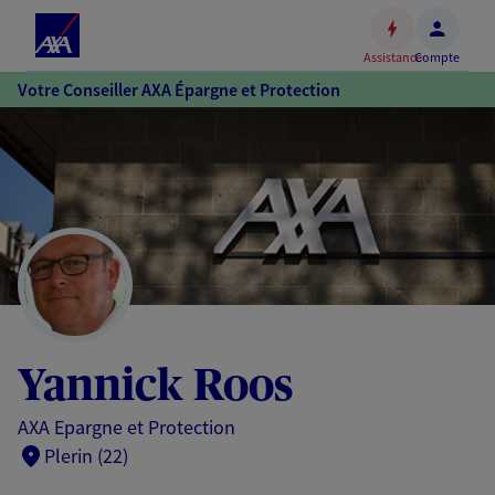
Espace
client
Assistance
Compte
Accéder
Votre Conseiller AXA Épargne et Protection
au
contenu
principal
Accéder
au
pied
de
page
Yannick Roos
AXA Epargne et Protection
Plerin (22)