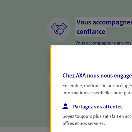
Vous accompagner 
confiance
Vous accompagner dans vos p
votre vie, c'est ainsi que no
la confiance et la proximité.
connaître que nous proposon
Préparer votre ave
Chez AXA nous nous engageon
Anticipez les imprévus et séc
Ensemble, mettons fin aux préjugés 
différentes solutions. Nous
informations essentielles pour garan
projets de vie en privilégian
proximité.
Partagez vos attentes
Soyez toujours plus satisfait en ac
offres et nos services.