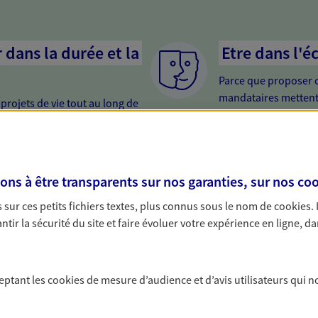
dans la durée et la
Etre dans l'é
Parce que proposer 
mandataires mettent
rojets de vie tout au long de
pour mieux comprend
us concevons notre métier : dans
en cas de difficultés.
 C'est en apprenant à vous
s de meilleures solutions.
nir
Etre proche 
s à être transparents sur nos garanties, sur nos
coo
urisez votre futur grâce à nos
Avoir un interlocute
sur ces petits fichiers textes, plus connus sous le nom de
cookies
.
 vous accompagnons dans vos
cela change tout. Un
tir la sécurité du site et faire évoluer votre expérience en ligne, da
t une relation de confiance et de
relation de qualité.
ceptant les
cookies
de mesure d’audience et d’avis utilisateurs qui n