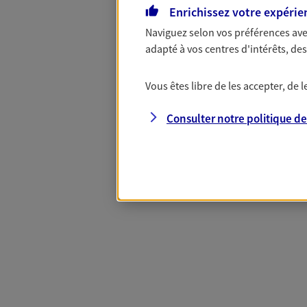
Enrichissez votre expérie
Naviguez selon vos préférences ave
Complémentaire
adapté à vos centres d'intérêts, d
Vous êtes libre de les accepter, de
Et si préserver votre budget, c’était
Santé d’AXA, adaptez vos garanties à
Consulter notre politique d
votre cotisation, si vous avez 60 ans 
Contactez-nous pour plus d’informati