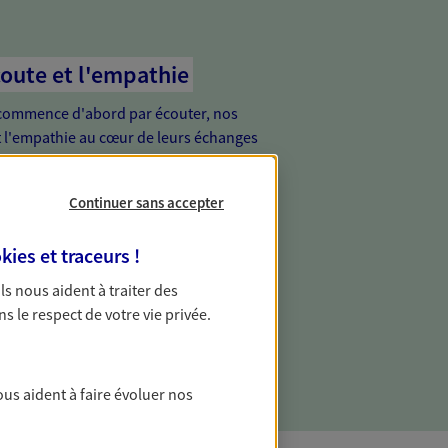
coute et l'empathie
commence d'abord par écouter, nos
 l'empathie au cœur de leurs échanges
re vos besoins et mieux vous soutenir
Continuer sans accepter
de vous, tout simplement
kies et traceurs
!
ur proche de vous, facilement joignable,
 Ils nous aident à traiter des
e relation de proximité est toujours une
ns le respect de votre vie privée.
ous aident à faire évoluer nos