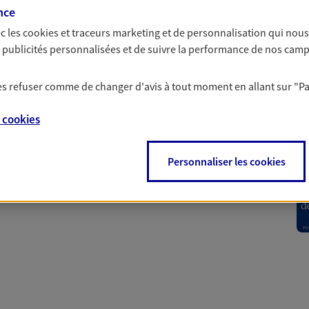
nce
c les
cookies et traceurs
marketing et de personnalisation qui nous
 Santé
es publicités personnalisées et de suivre la performance de nos cam
 les refuser comme de changer d'avis à tout moment en allant sur
"P
 aussi prendre soin de votre santé ? Avec le contrat Ma
 votre budget et situation tout en profitant de –10% sur
e
cookies
et plus ; et si vous êtes un travailleur non salarié.
on sur l’offre et ses conditions.
Personnaliser les cookies