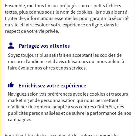
Ensemble, mettons fin aux préjugés sur ces petits fichiers
Découvrir les offres Épargne
textes, plus connus sous le nom de
cookies
. Ils nous aident à
traiter des informations essentielles pour garantir la sécurité
du site et faire évoluer votre expérience en ligne, dans le
Retraite
respect de votre vie privée.
Préparez sereinement ce nouveau chapitre de
votre vie avec les conseils d'un expert. Découvrez
Partagez vos attentes
notre solution PER (Plan Epargne Retraite)
Soyez toujours plus satisfait en acceptant les
cookies
de
spécialement conçue pour la retraite.
mesure d’audience et d’avis utilisateurs qui nous aident à
Découvrir l'offre Retraite
faire évoluer nos offres et nos services.
Enrichissez votre expérience
Prévoyance
Naviguez selon vos préférences avec les
cookies et traceurs
Pour un avenir serein, assurez-vous avec notre
marketing et de personnalisation qui nous permettent
contrat prévoyance. Préservez vos proches en cas
d'afficher du contenu adapté à vos centres d'intérêts, des
d'accident ou de maladie en optant pour les
publicités personnalisées et de suivre la performance de nos
garanties incapacité temporaire totale de travail,
campagnes.
invalidité ou de décès.
Découvrir l'offre Prévoyance
Vous êtes libre de les accepter, de les refuser comme de