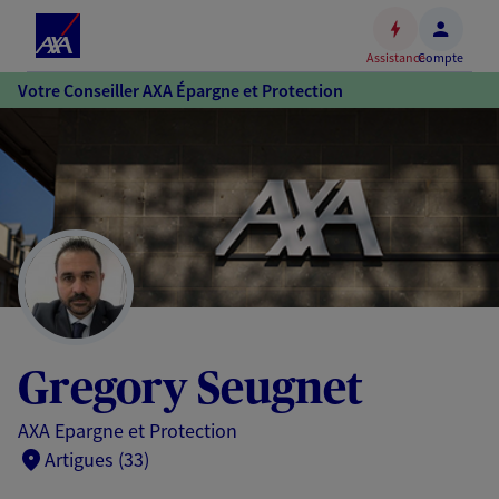
Espace
client
Assistance
Compte
Accéder
Votre Conseiller AXA Épargne et Protection
au
contenu
principal
Accéder
au
pied
de
page
Gregory Seugnet
AXA Epargne et Protection
Artigues (33)