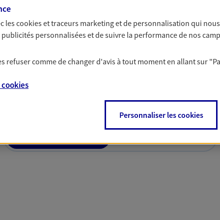
nce
c les
cookies et traceurs
marketing et de personnalisation qui nous
es publicités personnalisées et de suivre la performance de nos cam
 les refuser comme de changer d'avis à tout moment en allant sur
"P
solutions AXA Épargne e
e
cookies
Personnaliser les cookies
PARTICULIERS
PROFESSIONNELS