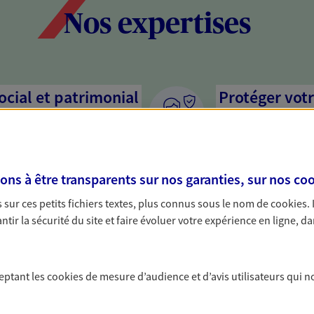
Nos expertises
social et patrimonial
Protéger votr
votre vie pri
stratégie, il est nécessaire
Nous sommes à votre
c, nous vous accompagnons pour
solutions assurantiel
s à être transparents sur nos garanties, sur nos
coo
votre situation. Une analyse
activité, mais aussi l
s conseils cohérents avec vos
interlocuteur pour t
sur ces petits fichiers textes, plus connus sous le nom de
cookies
.
tir la sécurité du site et faire évoluer votre expérience en ligne, da
protéger vos proches
Anticiper et 
a vie
Il n'est jamais ni tro
ceptant les
cookies
de mesure d’audience et d’avis utilisateurs qui n
retraite. Nous vous a
yance, sécurisez vos ressources
maintenir votre quali
s d'accident, d'invalidité,
nouvelle étape : PER,