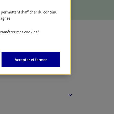
 permettent d'afficher du contenu
pagnes.
aramétrer mes
cookies
"
t Protection
Accepter et fermer