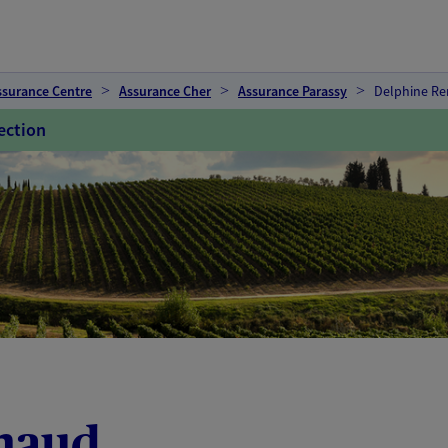
ssurance Centre
Assurance Cher
Assurance Parassy
Delphine R
ection
naud