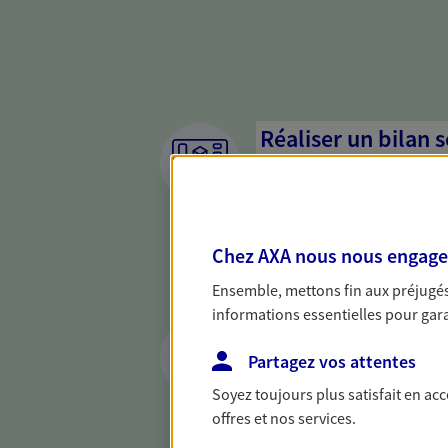
Réaliser un bilan 
de votre situation
Parce qu'avant de définir une 
d'établir un bon diagnosti
Chez AXA nous nous engageon
dresser un bilan complet de 
solide pour vous formuler de
Ensemble, mettons fin aux préjugés 
besoins.
informations essentielles pour garan
Vous protéger et 
face aux aléas de l
Partagez vos attentes
Soyez toujours plus satisfait en ac
Avec nos solutions de prévo
offres et nos services.
et protégez vos proches en ca