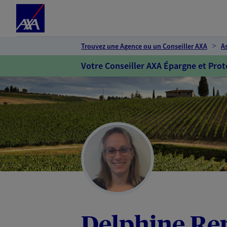
Espace client
Accéder au contenu principal
Accéder au pied de page
Trouvez une Agence ou un Conseiller AXA
A
Votre Conseiller AXA Épargne et Prot
Delphine Re