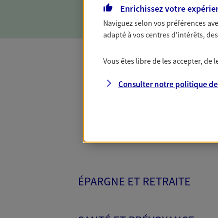
d'incapacité ou de décès.
Enrichissez votre expérie
Naviguez selon vos préférences ave
adapté à vos centres d'intérêts, d
Vous êtes libre de les accepter, de
Toutes nos 
Consulter notre politique d
ÉPARGNE ET RETRAITE