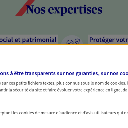
Nos expertises
social et patrimonial
Protéger votr
votre vie pri
stratégie, il est nécessaire
Nous sommes à votre
c, nous vous accompagnons pour
solutions assurantiel
s à être transparents sur nos garanties, sur nos
coo
votre situation. Une analyse
activité, mais aussi l
s conseils cohérents avec vos
interlocuteur pour t
sur ces petits fichiers textes, plus connus sous le nom de
cookies
.
tir la sécurité du site et faire évoluer votre expérience en ligne, da
rojets de vie
Anticiper les
assurances p
n, départ à la retraite… Autant
ceptant les
cookies
de mesure d’audience et d’avis utilisateurs qui n
sitent des solutions
Vous êtes travailleur
cevez un conseil d'expert
par un contrat de pr