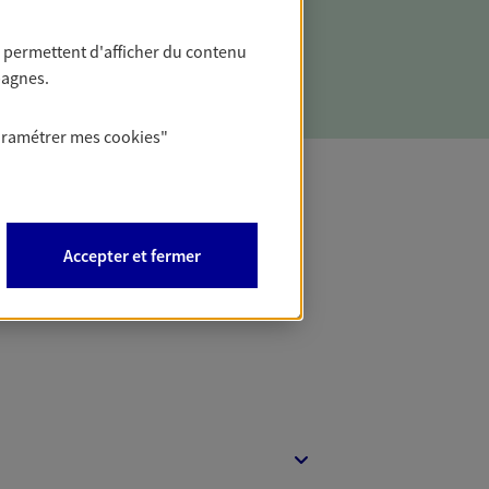
ces d'un aléa grave entraînant
té ou décès en vous appuyant sur notre
 permettent d'afficher du contenu
pagnes.
aramétrer mes
cookies
"
t Protection
Accepter et fermer