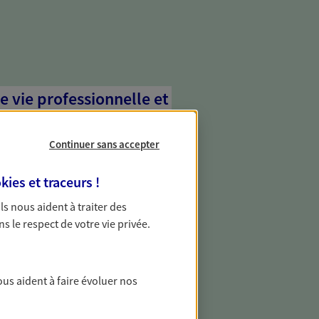
e vie professionnelle et
vée
Continuer sans accepter
 écoute pour vous proposer des
les couvrant les risques liés à votre
kies et traceurs
!
es risques liés à votre vie privée. Un seul
ous vos besoins, ça change tout.
 Ils nous aident à traiter des
ns le respect de votre vie privée.
 aléas graves avec nos
révoyance
ous aident à faire évoluer nos
 non salarié ou particulier non couvert
évoyance collectif ? Protégez-vous