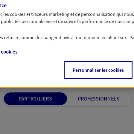
contre les conséquen
nce
incapacité, invalidi
c les
cookies et traceurs
marketing et de personnalisation qui nous
expertise.
es publicités personnalisées et de suivre la performance de nos cam
 les refuser comme de changer d'avis à tout moment en allant sur
"P
e
cookies
solutions AXA Épargne e
Personnaliser les cookies
PARTICULIERS
PROFESSIONNELS