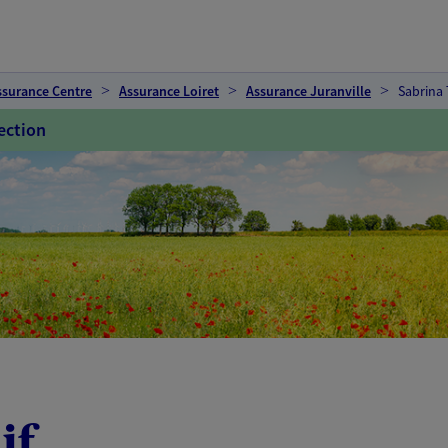
ssurance Centre
Assurance Loiret
Assurance Juranville
Sabrina 
ection
if