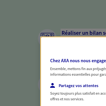
Réaliser un bilan 
de votre situation
Parce qu'avant de définir une 
d'établir un bon diagnosti
Chez AXA nous nous engageon
dresser un bilan complet de 
solide pour vous formuler de
Ensemble, mettons fin aux préjugés 
besoins.
informations essentielles pour garan
Accompagner vos p
Partagez vos attentes
Achat immobilier, installatio
Soyez toujours plus satisfait en ac
de moments de vie qui néces
offres et nos services.
d'assurance et d'épargne. Re
cohérent avec vos besoins.