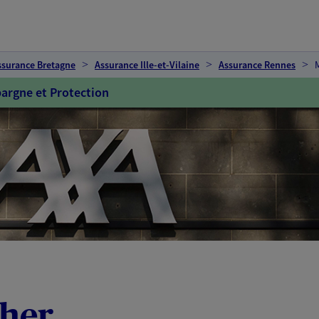
ssurance Bretagne
Assurance Ille-et-Vilaine
Assurance Rennes
argne et Protection
cher