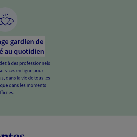
nge gardien de
é au quotidien
édez à des professionnels
services en ligne pour
s, dans la vie de tous les
t que dans les moments
fficiles.