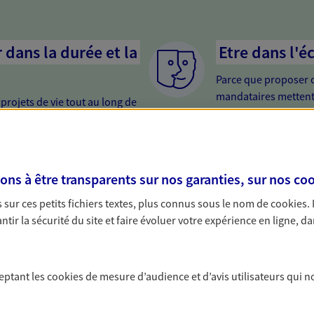
dans la durée et la
Etre dans l'é
Parce que proposer 
mandataires mettent
rojets de vie tout au long de
pour mieux comprend
us concevons notre métier : dans
en cas de difficultés.
 C'est en apprenant à vous
s de meilleures solutions.
s à être transparents sur nos garanties, sur nos
coo
sur ces petits fichiers textes, plus connus sous le nom de
cookies
.
tir la sécurité du site et faire évoluer votre expérience en ligne, da
nte
ceptant les
cookies
de mesure d’audience et d’avis utilisateurs qui n
nt tout en vous protégeant. Pour la souscription de