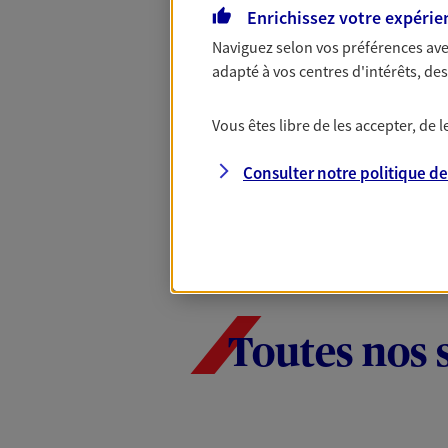
Enrichissez votre expérie
nouveaux contrats, bénéficiez d'un
Offre soumise à conditions et valab
Naviguez selon vos préférences ave
Epargne & Retraite.
adapté à vos centres d'intérêts, d
Vous êtes libre de les accepter, de
PROFITER DE L'OFFRE
Consulter notre politique d
Toutes nos 