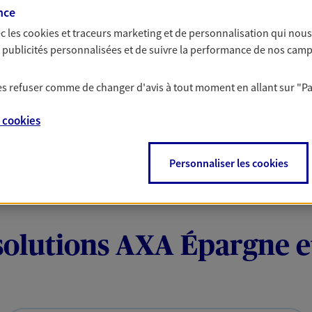
nce
 remboursement allant jusqu'à 300€ sur votre compte.
le sur une sélection de contrat Santé, Prévoyance et
c les
cookies et traceurs
marketing et de personnalisation qui nous
es publicités personnalisées et de suivre la performance de nos cam
 les refuser comme de changer d'avis à tout moment en allant sur
"P
e
cookies
Personnaliser les cookies
solutions AXA Épargne e