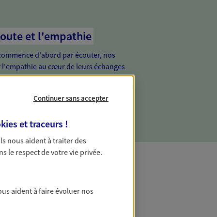
coute et l'empathie
commence d'abord par écouter, nos
 l'empathie au cœur de leurs échanges
re vos besoins et mieux vous soutenir
Continuer sans accepter
kies et traceurs
!
 Ils nous aident à traiter des
ns le respect de votre vie privée.
ous aident à faire évoluer nos