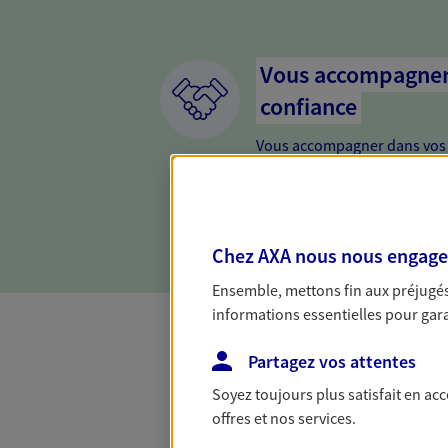
Vous accompagner 
confiance
Vous accompagner dans vos p
votre vie, c'est ainsi que no
la confiance et la proximité.
connaître que nous proposon
Chez AXA nous nous engageon
Ensemble, mettons fin aux préjugés 
informations essentielles pour garan
Partagez vos attentes
Mon Offre Gagna
Soyez toujours plus satisfait en ac
offres et nos services.
Profitez d’une offre de rembourseme