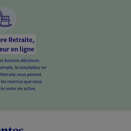
re Retraite,
eur en ligne
es bonnes décisions
etraite, le simulateur en
 Retraite vous permet
e les revenus que vous
ès votre vie active.