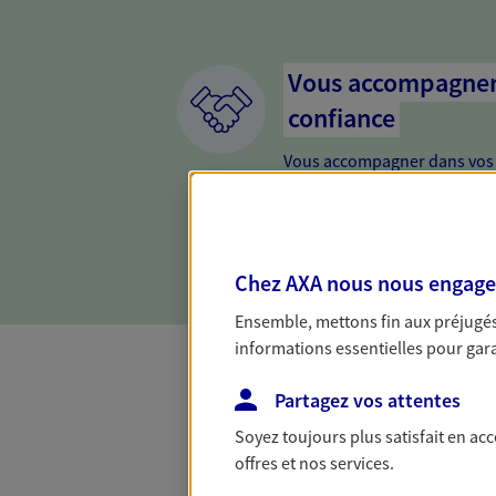
Vous accompagner 
confiance
Vous accompagner dans vos p
votre vie, c'est ainsi que no
la confiance et la proximité.
connaître que nous proposon
Chez AXA nous nous engageon
Ensemble, mettons fin aux préjugés 
informations essentielles pour garan
Partagez vos attentes
Mon Offre Gagna
Soyez toujours plus satisfait en ac
offres et nos services.
Profitez d’une offre de rembourseme