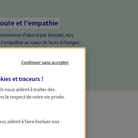
coute et l'empathie
commence d'abord par écouter, nos
 l'empathie au cœur de leurs échanges
re vos besoins et mieux vous soutenir
Continuer sans accepter
kies et traceurs
!
 Ils nous aident à traiter des
ns le respect de votre vie privée.
ous aident à faire évoluer nos