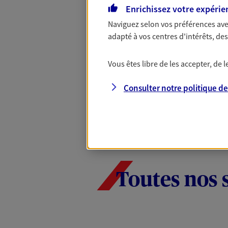
Enrichissez votre expérie
nouveaux contrats, bénéficiez d'un
Offre soumise à conditions et valab
Naviguez selon vos préférences ave
Epargne & Retraite.
adapté à vos centres d'intérêts, d
Vous êtes libre de les accepter, de
PROFITER DE L'OFFRE
Consulter notre politique d
Toutes nos 