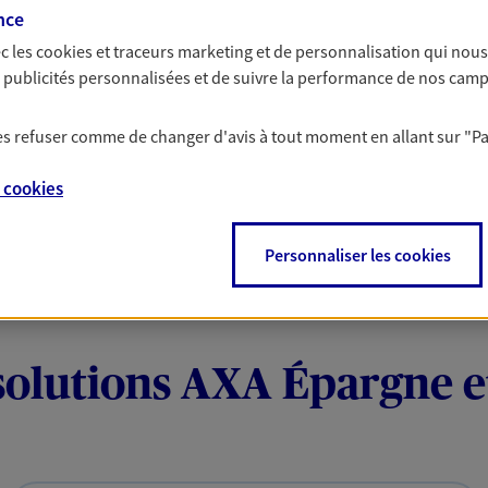
nce
 remboursement allant jusqu'à 300€ sur votre compte.
le sur une sélection de contrat Santé, Prévoyance et
c les
cookies et traceurs
marketing et de personnalisation qui nous
es publicités personnalisées et de suivre la performance de nos cam
 les refuser comme de changer d'avis à tout moment en allant sur
"P
e
cookies
Personnaliser les cookies
solutions AXA Épargne e