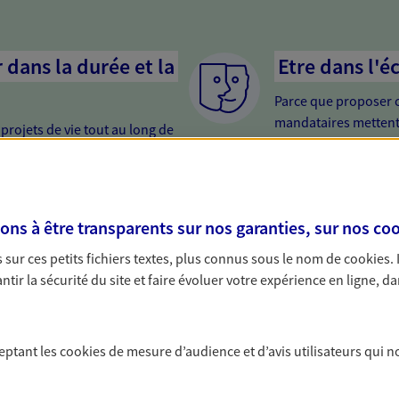
dans la durée et la
Etre dans l'é
Parce que proposer 
mandataires mettent
rojets de vie tout au long de
pour mieux comprend
us concevons notre métier : dans
en cas de difficultés.
 C'est en apprenant à vous
s de meilleures solutions.
s à être transparents sur nos garanties, sur nos
coo
sur ces petits fichiers textes, plus connus sous le nom de
cookies
.
tir la sécurité du site et faire évoluer votre expérience en ligne, da
nte
ceptant les
cookies
de mesure d’audience et d’avis utilisateurs qui n
nt tout en vous protégeant. Pour la souscription de