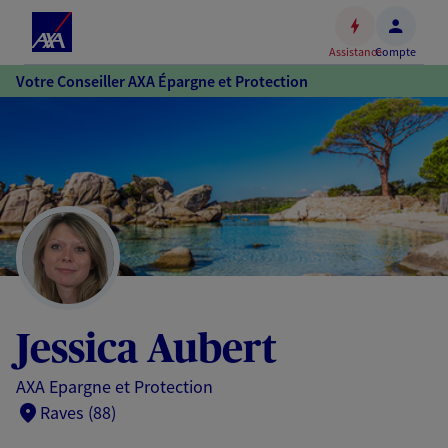
Espace
client
Assistance
Compte
Accéder
Votre Conseiller AXA Épargne et Protection
au
contenu
principal
Accéder
au
pied
de
page
Jessica Aubert
AXA Epargne et Protection
Raves (88)