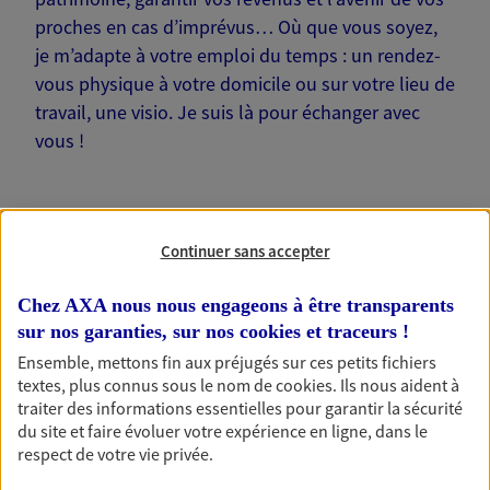
proches en cas d’imprévus… Où que vous soyez,
je m’adapte à votre emploi du temps : un rendez-
vous physique à votre domicile ou sur votre lieu de
travail, une visio. Je suis là pour échanger avec
vous !
Continuer sans accepter
Nos offres phares
Chez AXA nous nous engageons à être transparents
sur nos garanties, sur nos
cookies et traceurs
!
Ensemble, mettons fin aux préjugés sur ces petits fichiers
Épargne
textes, plus connus sous le nom de
cookies
. Ils nous aident à
Réalisez vos projets grâce à votre épargne : achat
traiter des informations essentielles pour garantir la sécurité
immobilier, études des enfants ou voyage autour
du site et faire évoluer votre expérience en ligne, dans le
du monde… Épargnez à votre rythme et
respect de votre vie privée.
simplement, selon votre profil.