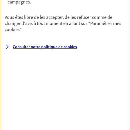
campagnes.
Santé
Vous êtes libre de les accepter, de les refuser comme de
changer d'avis à tout moment en allant sur
"Paramétrer mes
Couvrez vos dépenses de santé ainsi que celles de
cookies
"
votre famille avec la complémentaire santé qui
vous ressemble.
Consulter notre politique de
cookies
Découvrir l'offre Santé
VOIR TOUTES NOS OFFRES
Nos expertises
Réaliser un bilan social et