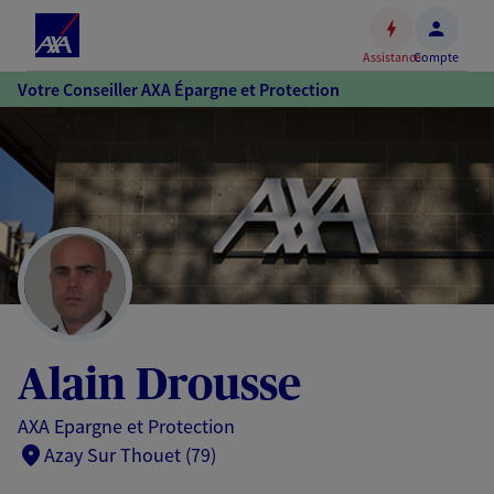
Espace
client
Assistance
Compte
Accéder
Votre Conseiller AXA Épargne et Protection
au
contenu
principal
Accéder
au
pied
de
page
Alain Drousse
AXA Epargne et Protection
Azay Sur Thouet (79)