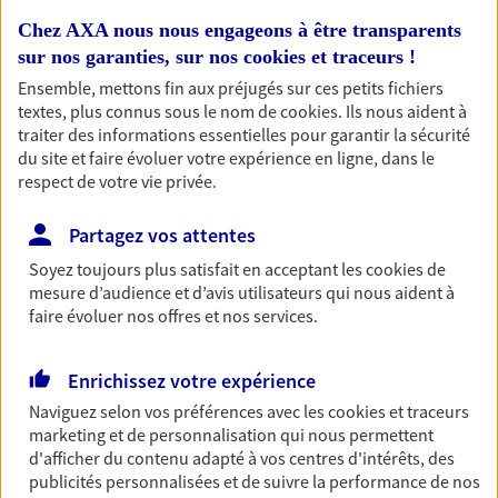
Chez AXA nous nous engageons à être transparents
Découvrir les offres Épargne
sur nos garanties, sur nos
cookies et traceurs
!
Ensemble, mettons fin aux préjugés sur ces petits fichiers
Retraite
textes, plus connus sous le nom de
cookies
. Ils nous aident à
Préparez sereinement ce nouveau chapitre de
traiter des informations essentielles pour garantir la sécurité
votre vie avec les conseils d'un expert. Découvrez
du site et faire évoluer votre expérience en ligne, dans le
notre solution PER (Plan Epargne Retraite)
respect de votre vie privée.
spécialement conçue pour la retraite.
Partagez vos attentes
Découvrir l'offre Retraite
Soyez toujours plus satisfait en acceptant les
cookies
de
mesure d’audience et d’avis utilisateurs qui nous aident à
faire évoluer nos offres et nos services.
Prévoyance
Pour un avenir serein, assurez-vous avec notre
contrat prévoyance. Préservez vos proches en cas
Enrichissez votre expérience
d'accident ou de maladie en optant pour les
Naviguez selon vos préférences avec les
cookies et traceurs
garanties incapacité temporaire totale de travail,
marketing et de personnalisation qui nous permettent
invalidité ou de décès.
d'afficher du contenu adapté à vos centres d'intérêts, des
publicités personnalisées et de suivre la performance de nos
Découvrir l'offre Prévoyance