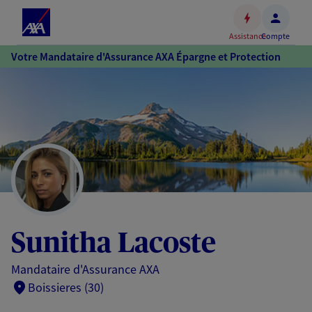
Espace
client
Assistance
Compte
Accéder
Votre Mandataire d'Assurance AXA Épargne et Protection
au
contenu
principal
Accéder
au
pied
de
page
Sunitha Lacoste
Mandataire d'Assurance AXA
Boissieres (30)