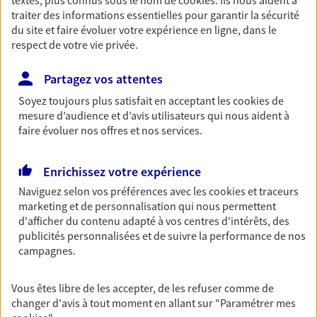
traiter des informations essentielles pour garantir la sécurité
Retraite
du site et faire évoluer votre expérience en ligne, dans le
Préparez sereinement ce nouveau chapitre de
respect de votre vie privée.
votre vie avec les conseils d'un expert. Découvrez
notre solution PER (Plan Epargne Retraite)
Partagez vos attentes
spécialement conçue pour la retraite.
Soyez toujours plus satisfait en acceptant les
cookies
de
mesure d’audience et d’avis utilisateurs qui nous aident à
Santé
faire évoluer nos offres et nos services.
Couvrez vos dépenses de santé ainsi que celles de
votre famille avec la complémentaire santé qui
Enrichissez votre expérience
vous ressemble.
Naviguez selon vos préférences avec les
cookies et traceurs
marketing et de personnalisation qui nous permettent
d'afficher du contenu adapté à vos centres d'intérêts, des
Prévoyance
publicités personnalisées et de suivre la performance de nos
Pour un avenir serein, assurez-vous avec notre
campagnes.
contrat prévoyance. Préservez vos proches en cas
d'accident ou de maladie en optant pour les
garanties incapacité temporaire totale de travail,
Vous êtes libre de les accepter, de les refuser comme de
invalidité ou de décès.
changer d'avis à tout moment en allant sur
"Paramétrer mes