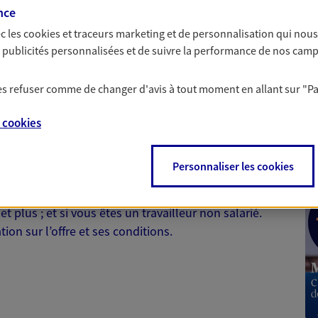
nce
objectifs et en vous
c les
cookies et traceurs
marketing et de personnalisation qui nous
es publicités personnalisées et de suivre la performance de nos cam
 les refuser comme de changer d'avis à tout moment en allant sur
"P
 Santé
e
cookies
Personnaliser les cookies
 aussi prendre soin de votre santé ? Avec le contrat Ma
 votre budget et situation tout en profitant de –10% sur
et plus ; et si vous êtes un travailleur non salarié.
on sur l’offre et ses conditions.