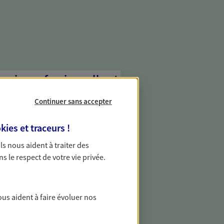
e vie professionnelle et
vée
Continuer sans accepter
 écoute pour vous proposer des
les couvrant les risques liés à votre
kies et traceurs
!
es risques liés à votre vie privée. Un seul
 Ils nous aident à traiter des
ous vos besoins, ça change tout.
ns le respect de votre vie privée.
transmettre votre
ous aident à faire évoluer nos
 transmission de votre patrimoine à
nfants et vos proches en respectant vos