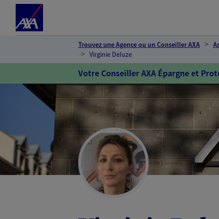
Espace client
Accéder au contenu principal
Accéder au pied de page
Trouvez une Agence ou un Conseiller AXA
A
Virginie Deluze
Votre Conseiller AXA Épargne et Prot