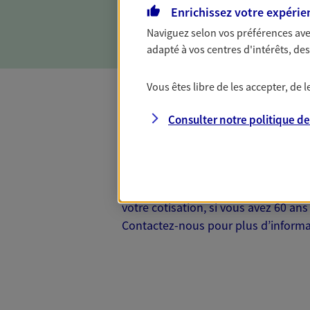
Enrichissez votre expérie
d'incapacité ou de décès.
Naviguez selon vos préférences ave
adapté à vos centres d'intérêts, d
Vous êtes libre de les accepter, de
Complémentaire
Consulter notre politique d
Et si préserver votre budget, c’était
Santé d’AXA, adaptez vos garanties à
votre cotisation, si vous avez 60 ans 
Contactez-nous pour plus d’informati