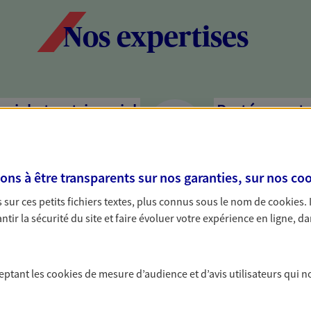
Nos expertises
social et patrimonial
Protéger votr
votre vie pri
stratégie, il est nécessaire
Nous sommes à votre
c, nous vous accompagnons pour
solutions assurantiel
s à être transparents sur nos garanties, sur nos
coo
votre situation. Une analyse
activité, mais aussi l
sur ces petits fichiers textes, plus connus sous le nom de
cookies
.
s conseils cohérents avec vos
interlocuteur pour t
tir la sécurité du site et faire évoluer votre expérience en ligne, da
protéger vos proches
Préparer et 
a vie
succession
ceptant les
cookies
de mesure d’audience et d’avis utilisateurs qui n
yance, sécurisez vos ressources
Préparer au mieux la
s d'accident, d'invalidité,
votre conjoint, vos e