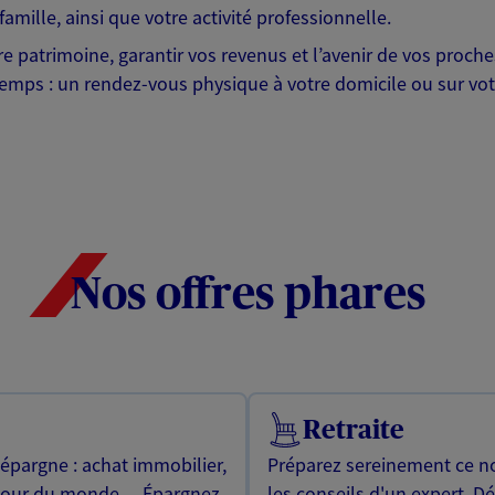
famille, ainsi que votre activité professionnelle.
otre patrimoine, garantir vos revenus et l’avenir de vos pr
mps : un rendez-vous physique à votre domicile ou sur votre 
Nos offres phares
Retraite
 épargne : achat immobilier,
Préparez sereinement ce no
utour du monde… Épargnez
les conseils d'un expert. D