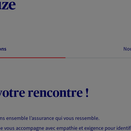
uze
ons
Nou
otre rencontre !
ons ensemble l’assurance qui vous ressemble.
 je vous accompagne avec empathie et exigence pour identifi