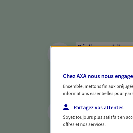
Réaliser un bilan 
de votre situation
Parce qu'avant de définir une 
d'établir un bon diagnosti
Chez AXA nous nous engageon
dresser un bilan complet de 
Ensemble, mettons fin aux préjugés 
solide pour vous formuler de
informations essentielles pour garan
besoins.
Vous protéger et 
Partagez vos attentes
face aux aléas de l
Soyez toujours plus satisfait en ac
offres et nos services.
Avec nos solutions de prévo
et protégez vos proches en ca