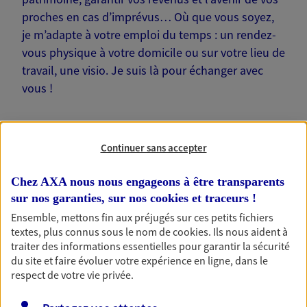
proches en cas d’imprévus… Où que vous soyez,
je m’adapte à votre emploi du temps : un rendez-
vous physique à votre domicile ou sur votre lieu de
travail, une visio. Je suis là pour échanger avec
vous !
Continuer sans accepter
Nos offres phares
Chez AXA nous nous engageons à être transparents
sur nos garanties, sur nos
cookies et traceurs
!
Ensemble, mettons fin aux préjugés sur ces petits fichiers
textes, plus connus sous le nom de
cookies
. Ils nous aident à
Épargne
traiter des informations essentielles pour garantir la sécurité
Réalisez vos projets grâce à votre épargne : achat
du site et faire évoluer votre expérience en ligne, dans le
immobilier, études des enfants ou voyage autour
respect de votre vie privée.
du monde… Épargnez à votre rythme et
simplement, selon votre profil.