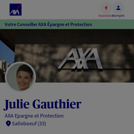
Espace
client
Assistance
Compte
Accéder
Votre Conseiller AXA Épargne et Protection
au
contenu
principal
Accéder
au
pied
de
page
Julie Gauthier
AXA Epargne et Protection
Salleboeuf (33)