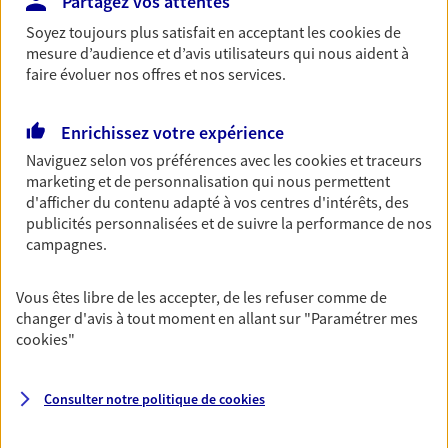
Partagez vos attentes
Découvrir les offres Épargne
Soyez toujours plus satisfait en acceptant les
cookies
de
mesure d’audience et d’avis utilisateurs qui nous aident à
faire évoluer nos offres et nos services.
Retraite
Préparez sereinement ce nouveau chapitre de
Enrichissez votre expérience
votre vie avec les conseils d'un expert. Découvrez
Naviguez selon vos préférences avec les
cookies et traceurs
notre solution PER (Plan Epargne Retraite)
marketing et de personnalisation qui nous permettent
spécialement conçue pour la retraite.
d'afficher du contenu adapté à vos centres d'intérêts, des
Découvrir l'offre Retraite
publicités personnalisées et de suivre la performance de nos
campagnes.
Prévoyance
Vous êtes libre de les accepter, de les refuser comme de
Pour un avenir serein, assurez-vous avec notre
changer d'avis à tout moment en allant sur
"Paramétrer mes
contrat prévoyance. Préservez vos proches en cas
cookies
"
d'accident ou de maladie en optant pour les
garanties incapacité temporaire totale de travail,
invalidité ou de décès.
Consulter notre politique de
cookies
Découvrir l'offre Prévoyance