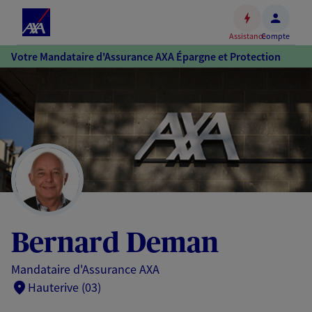
Espace
client
Assistance
Compte
Accéder
Votre Mandataire d'Assurance AXA Épargne et Protection
au
contenu
principal
Accéder
au
pied
de
page
Bernard Deman
Mandataire d'Assurance AXA
Hauterive (03)