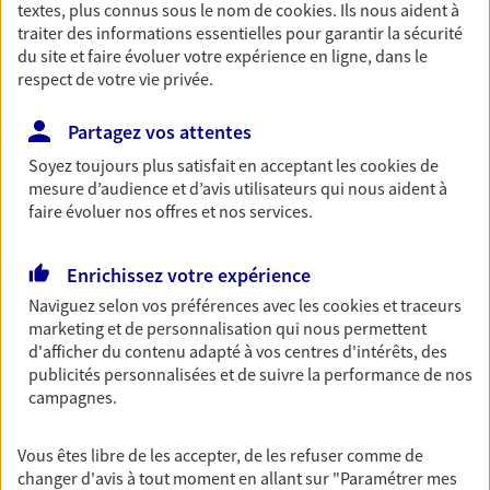
textes, plus connus sous le nom de
cookies
. Ils nous aident à
Retraite
traiter des informations essentielles pour garantir la sécurité
du site et faire évoluer votre expérience en ligne, dans le
Préparez sereinement ce nouveau chapitre de
respect de votre vie privée.
votre vie avec les conseils d'un expert. Découvrez
notre solution PER (Plan Epargne Retraite)
spécialement conçue pour la retraite.
Partagez vos attentes
Soyez toujours plus satisfait en acceptant les
cookies
de
mesure d’audience et d’avis utilisateurs qui nous aident à
Santé
faire évoluer nos offres et nos services.
Couvrez vos dépenses de santé ainsi que celles de
votre famille avec la complémentaire santé qui
vous ressemble.
Enrichissez votre expérience
Naviguez selon vos préférences avec les
cookies et traceurs
marketing et de personnalisation qui nous permettent
Prévoyance
d'afficher du contenu adapté à vos centres d'intérêts, des
Pour un avenir serein, assurez-vous avec notre
publicités personnalisées et de suivre la performance de nos
contrat prévoyance. Préservez vos proches en cas
campagnes.
d'accident ou de maladie en optant pour les
garanties incapacité temporaire totale de travail,
Vous êtes libre de les accepter, de les refuser comme de
invalidité ou de décès.
changer d'avis à tout moment en allant sur
"Paramétrer mes