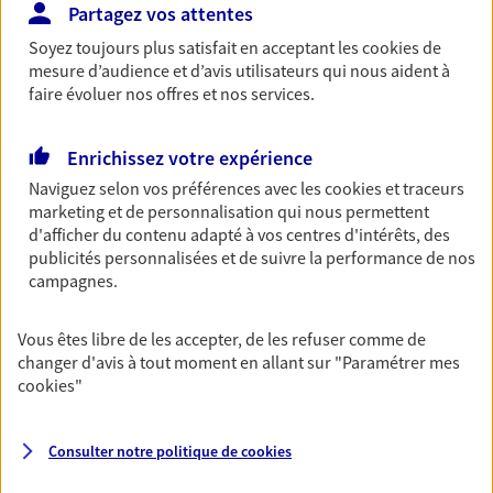
Partagez vos attentes
Retraite
Soyez toujours plus satisfait en acceptant les
cookies
de
Préparez sereinement ce nouveau chapitre de
mesure d’audience et d’avis utilisateurs qui nous aident à
votre vie avec les conseils d'un expert. Découvrez
faire évoluer nos offres et nos services.
notre solution PER (Plan Epargne Retraite)
spécialement conçue pour la retraite.
Enrichissez votre expérience
Naviguez selon vos préférences avec les
cookies et traceurs
Santé
marketing et de personnalisation qui nous permettent
Couvrez vos dépenses de santé ainsi que celles de
d'afficher du contenu adapté à vos centres d'intérêts, des
votre famille avec la complémentaire santé qui
publicités personnalisées et de suivre la performance de nos
vous ressemble.
campagnes.
Vous êtes libre de les accepter, de les refuser comme de
Prévoyance
changer d'avis à tout moment en allant sur
"Paramétrer mes
Pour un avenir serein, assurez-vous avec notre
cookies
"
contrat prévoyance. Préservez vos proches en cas
d'accident ou de maladie en optant pour les
garanties incapacité temporaire totale de travail,
Consulter notre politique de
cookies
invalidité ou de décès.