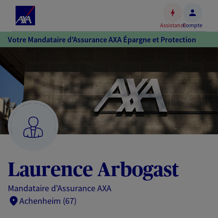
Espace
client
Assistance
Compte
Accéder
Votre Mandataire d'Assurance AXA Épargne et Protection
au
contenu
principal
Accéder
au
pied
de
page
Laurence Arbogast
Mandataire d'Assurance AXA
Achenheim (67)