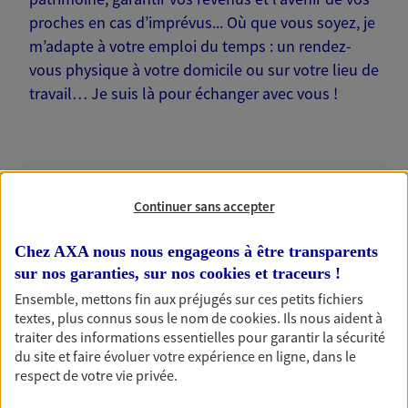
proches en cas d’imprévus... Où que vous soyez, je
m’adapte à votre emploi du temps : un rendez-
vous physique à votre domicile ou sur votre lieu de
travail… Je suis là pour échanger avec vous !
Nos offres phares
Continuer sans accepter
Chez AXA nous nous engageons à être transparents
sur nos garanties, sur nos
cookies et traceurs
!
Épargne
Ensemble, mettons fin aux préjugés sur ces petits fichiers
Réalisez vos projets grâce à votre épargne : achat
textes, plus connus sous le nom de
cookies
. Ils nous aident à
immobilier, études des enfants ou voyage autour
traiter des informations essentielles pour garantir la sécurité
du monde… Épargnez à votre rythme et
du site et faire évoluer votre expérience en ligne, dans le
simplement, selon votre profil.
respect de votre vie privée.