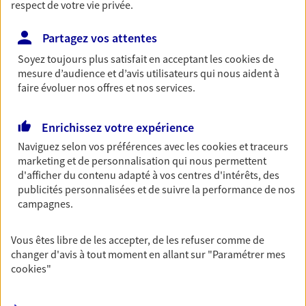
respect de votre vie privée.
Retraite
Préparez sereinement ce nouveau chapitre de
Partagez vos attentes
votre vie avec les conseils d'un expert. Découvrez
Soyez toujours plus satisfait en acceptant les
cookies
de
notre solution PER (Plan Epargne Retraite)
mesure d’audience et d’avis utilisateurs qui nous aident à
spécialement conçue pour la retraite.
faire évoluer nos offres et nos services.
Santé
Enrichissez votre expérience
Couvrez vos dépenses de santé ainsi que celles de
Naviguez selon vos préférences avec les
cookies et traceurs
votre famille avec la complémentaire santé qui
marketing et de personnalisation qui nous permettent
vous ressemble.
d'afficher du contenu adapté à vos centres d'intérêts, des
publicités personnalisées et de suivre la performance de nos
campagnes.
Prévoyance
Pour un avenir serein, assurez-vous avec notre
Vous êtes libre de les accepter, de les refuser comme de
contrat prévoyance. Préservez vos proches en cas
changer d'avis à tout moment en allant sur
"Paramétrer mes
d'accident ou de maladie en optant pour les
cookies
"
garanties incapacité temporaire totale de travail,
invalidité ou de décès.