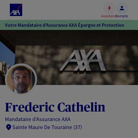
Espace
client
Assistance
Compte
Accéder
Votre Mandataire d'Assurance AXA Épargne et Protection
au
contenu
principal
Accéder
au
pied
de
page
Frederic Cathelin
Mandataire d'Assurance AXA
Sainte Maure De Touraine (37)