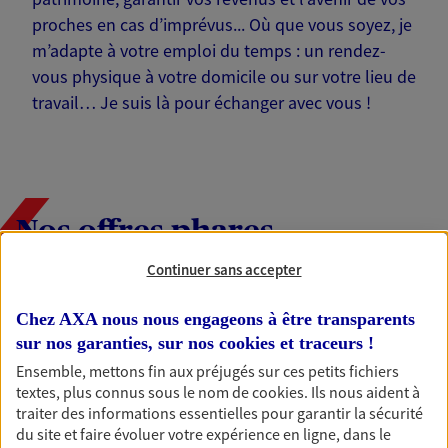
proches en cas d’imprévus... Où que vous soyez, je
m’adapte à votre emploi du temps : un rendez-
vous physique à votre domicile ou sur votre lieu de
travail… Je suis là pour échanger avec vous !
Nos offres phares
Continuer sans accepter
Épargne
Chez AXA nous nous engageons à être transparents
sur nos garanties, sur nos
cookies et traceurs
!
Réalisez vos projets grâce à votre épargne : achat
immobilier, études des enfants ou voyage autour
Ensemble, mettons fin aux préjugés sur ces petits fichiers
du monde… Épargnez à votre rythme et
textes, plus connus sous le nom de
cookies
. Ils nous aident à
simplement, selon votre profil.
traiter des informations essentielles pour garantir la sécurité
du site et faire évoluer votre expérience en ligne, dans le