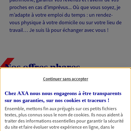
proches en cas d’imprévus... Où que vous soyez, je
m’adapte à votre emploi du temps : un rendez-
vous physique à votre domicile ou sur votre lieu de
travail… Je suis là pour échanger avec vous !
Nos offres phares
Continuer sans accepter
Épargne
Chez AXA nous nous engageons à être transparents
sur nos garanties, sur nos
cookies et traceurs
!
Réalisez vos projets grâce à votre épargne : achat
immobilier, études des enfants ou voyage autour
Ensemble, mettons fin aux préjugés sur ces petits fichiers
du monde… Épargnez à votre rythme et
textes, plus connus sous le nom de
cookies
. Ils nous aident à
simplement, selon votre profil.
traiter des informations essentielles pour garantir la sécurité
du site et faire évoluer votre expérience en ligne, dans le