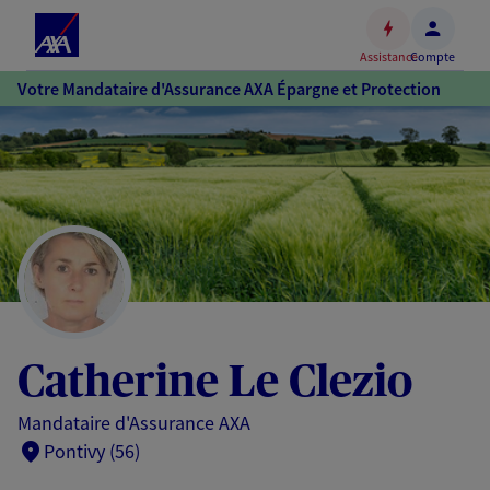
Espace
client
Assistance
Compte
Accéder
Votre Mandataire d'Assurance AXA Épargne et Protection
au
contenu
principal
Accéder
au
pied
de
page
Catherine Le Clezio
Mandataire d'Assurance AXA
Pontivy (56)