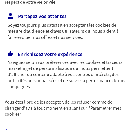
respect de votre vie privée.
Retraite
Préparez sereinement ce nouveau chapitre de
Partagez vos attentes
votre vie avec les conseils d'un expert. Découvrez
Soyez toujours plus satisfait en acceptant les
cookies
de
notre solution PER (Plan Epargne Retraite)
mesure d’audience et d’avis utilisateurs qui nous aident à
spécialement conçue pour la retraite.
faire évoluer nos offres et nos services.
Santé
Enrichissez votre expérience
Couvrez vos dépenses de santé ainsi que celles de
Naviguez selon vos préférences avec les
cookies et traceurs
votre famille avec la complémentaire santé qui
marketing et de personnalisation qui nous permettent
vous ressemble.
d'afficher du contenu adapté à vos centres d'intérêts, des
publicités personnalisées et de suivre la performance de nos
campagnes.
Prévoyance
Pour un avenir serein, assurez-vous avec notre
Vous êtes libre de les accepter, de les refuser comme de
contrat prévoyance. Préservez vos proches en cas
changer d'avis à tout moment en allant sur
"Paramétrer mes
d'accident ou de maladie en optant pour les
cookies
"
garanties incapacité temporaire totale de travail,
invalidité ou de décès.