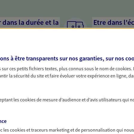
dans la durée et la
Etre dans l'é
Parce que proposer 
mandataires mettent
rojets de vie tout au long de
pour mieux comprend
us concevons notre métier : dans
en cas de difficultés.
s à être transparents sur nos garanties, sur nos
coo
 C'est en apprenant à vous
s de meilleures solutions.
sur ces petits fichiers textes, plus connus sous le nom de
cookies
.
tir la sécurité du site et faire évoluer votre expérience en ligne, da
ceptant les
cookies
de mesure d’audience et d’avis utilisateurs qui n
solutions AXA Épargne e
nce
c les
cookies et traceurs
marketing et de personnalisation qui nous