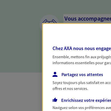
Vous accompagner 
confiance
Vous accompagner dans vos p
votre vie, c'est ainsi que no
Chez AXA nous nous engageon
la confiance et la proximité.
connaître que nous proposon
Ensemble, mettons fin aux préjugés 
informations essentielles pour garan
Partagez vos attentes
Soyez toujours plus satisfait en ac
offres et nos services.
Toutes nos 
Enrichissez votre expérie
Naviguez selon vos préférences ave