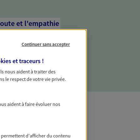
coute et l'empathie
commence d'abord par écouter, nos
 l'empathie au cœur de leurs échanges
Continuer sans accepter
re vos besoins et mieux vous soutenir
kies et traceurs
!
 Ils nous aident à traiter des
ns le respect de votre vie privée.
ous aident à faire évoluer nos
t Protection
 permettent d'afficher du contenu