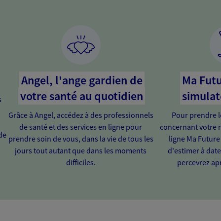
Angel, l'ange gardien de
Ma Futu
votre santé au quotidien
simulat
s
Grâce à Angel, accédez à des professionnels
Pour prendre l
de santé et des services en ligne pour
concernant votre r
de
prendre soin de vous, dans la vie de tous les
ligne Ma Future
jours tout autant que dans les moments
d'estimer à dat
difficiles.
percevrez apr