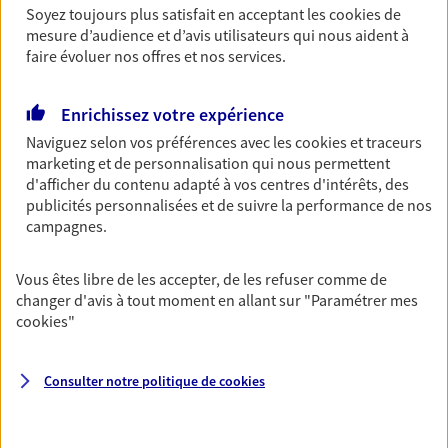
Soyez toujours plus satisfait en acceptant les
cookies
de
Retraite
mesure d’audience et d’avis utilisateurs qui nous aident à
Préparez sereinement ce nouveau chapitre de
faire évoluer nos offres et nos services.
votre vie avec les conseils d'un expert. Découvrez
notre solution PER (Plan Epargne Retraite)
Enrichissez votre expérience
spécialement conçue pour la retraite.
Naviguez selon vos préférences avec les
cookies et traceurs
marketing et de personnalisation qui nous permettent
Santé
d'afficher du contenu adapté à vos centres d'intérêts, des
publicités personnalisées et de suivre la performance de nos
Couvrez vos dépenses de santé ainsi que celles de
campagnes.
votre famille avec la complémentaire santé qui
vous ressemble.
Vous êtes libre de les accepter, de les refuser comme de
changer d'avis à tout moment en allant sur
"Paramétrer mes
Prévoyance
cookies
"
Pour un avenir serein, assurez-vous avec notre
contrat prévoyance. Préservez vos proches en cas
Consulter notre politique de
cookies
d'accident ou de maladie en optant pour les
garanties incapacité temporaire totale de travail,
invalidité ou de décès.