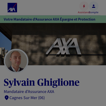
Espace
client
Assistance
Compte
Accéder
Votre Mandataire d'Assurance AXA Épargne et Protection
au
contenu
principal
Accéder
au
pied
de
page
Sylvain Ghiglione
Mandataire d'Assurance AXA
Cagnes Sur Mer (06)