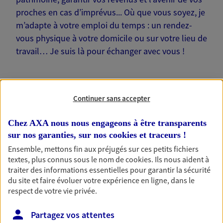
proches en cas d’imprévus... Où que vous soyez, je
m’adapte à votre emploi du temps : un rendez-
vous physique à votre domicile ou sur votre lieu de
travail… Je suis là pour échanger avec vous !
Continuer sans accepter
Nos offres phares
Chez AXA nous nous engageons à être transparents
sur nos garanties, sur nos
cookies et traceurs
!
Ensemble, mettons fin aux préjugés sur ces petits fichiers
Épargne
textes, plus connus sous le nom de
cookies
. Ils nous aident à
traiter des informations essentielles pour garantir la sécurité
Réalisez vos projets grâce à votre épargne : achat
du site et faire évoluer votre expérience en ligne, dans le
immobilier, études des enfants ou voyage autour
respect de votre vie privée.
du monde… Épargnez à votre rythme et
simplement, selon votre profil.
Partagez vos attentes