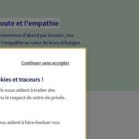
coute et l'empathie
commence d'abord par écouter, nos
 l'empathie au cœur de leurs échanges
re vos besoins et mieux vous soutenir
Continuer sans accepter
kies et traceurs
!
 Ils nous aident à traiter des
ns le respect de votre vie privée.
t Protection
ous aident à faire évoluer nos