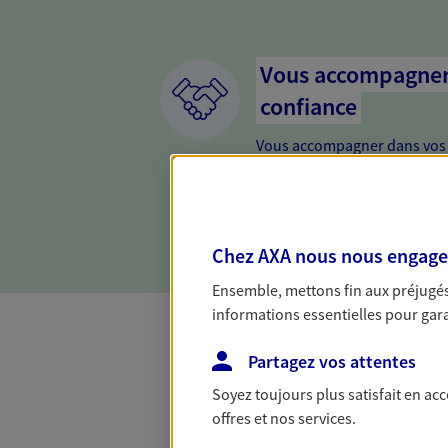
Vous accompagner 
confiance
Vous accompagner dans vos p
votre vie, c'est ainsi que no
la confiance et la proximité.
connaître que nous proposon
Chez AXA nous nous engageon
Ensemble, mettons fin aux préjugés 
informations essentielles pour garan
Partagez vos attentes
Toutes nos 
Soyez toujours plus satisfait en ac
offres et nos services.