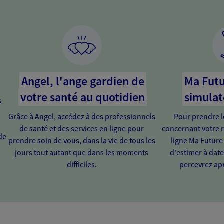
Angel, l'ange gardien de
Ma Futu
votre santé au quotidien
simulat
s
Grâce à Angel, accédez à des professionnels
Pour prendre l
de santé et des services en ligne pour
concernant votre r
de
prendre soin de vous, dans la vie de tous les
ligne Ma Future
jours tout autant que dans les moments
d'estimer à dat
difficiles.
percevrez apr