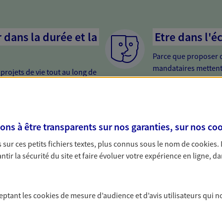
dans la durée et la
Etre dans l'é
Parce que proposer 
mandataires mettent
rojets de vie tout au long de
pour mieux comprend
us concevons notre métier : dans
en cas de difficultés.
 C'est en apprenant à vous
s de meilleures solutions.
s à être transparents sur nos garanties, sur nos
coo
sur ces petits fichiers textes, plus connus sous le nom de
cookies
.
tir la sécurité du site et faire évoluer votre expérience en ligne, da
solutions AXA Épargne e
ceptant les
cookies
de mesure d’audience et d’avis utilisateurs qui n