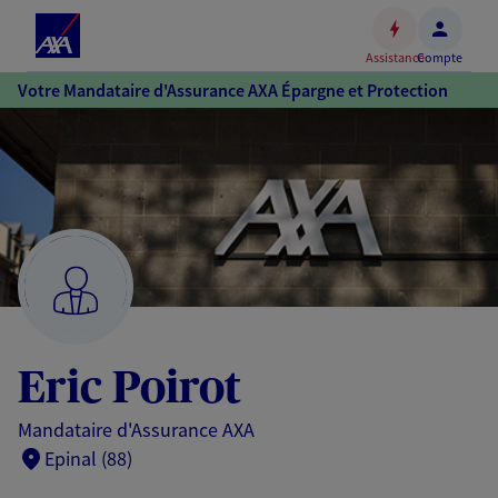
Espace
client
Assistance
Compte
Accéder
Votre Mandataire d'Assurance AXA Épargne et Protection
au
contenu
principal
Accéder
au
pied
de
page
Eric Poirot
Mandataire d'Assurance AXA
Epinal (88)