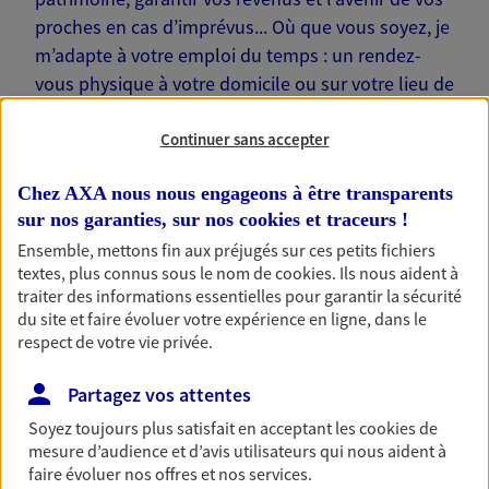
proches en cas d’imprévus... Où que vous soyez, je
m’adapte à votre emploi du temps : un rendez-
vous physique à votre domicile ou sur votre lieu de
travail… Je suis là pour échanger avec vous !
Continuer sans accepter
Chez AXA nous nous engageons à être transparents
sur nos garanties, sur nos
cookies et traceurs
!
Nos offres phares
Ensemble, mettons fin aux préjugés sur ces petits fichiers
textes, plus connus sous le nom de
cookies
. Ils nous aident à
traiter des informations essentielles pour garantir la sécurité
du site et faire évoluer votre expérience en ligne, dans le
respect de votre vie privée.
Épargne
Réalisez vos projets grâce à votre épargne : achat
Partagez vos attentes
immobilier, études des enfants ou voyage autour
du monde… Épargnez à votre rythme et
Soyez toujours plus satisfait en acceptant les
cookies
de
simplement, selon votre profil.
mesure d’audience et d’avis utilisateurs qui nous aident à
faire évoluer nos offres et nos services.