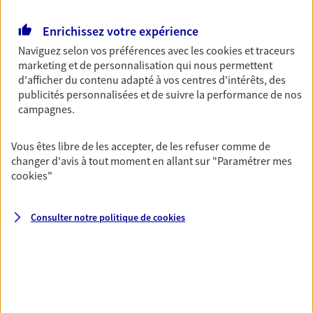
Retraite
Enrichissez votre expérience
Préparez sereinement ce nouveau chapitre de
Naviguez selon vos préférences avec les
cookies et traceurs
votre vie avec les conseils d'un expert. Découvrez
marketing et de personnalisation qui nous permettent
notre solution PER (Plan Epargne Retraite)
d'afficher du contenu adapté à vos centres d'intérêts, des
spécialement conçue pour la retraite.
publicités personnalisées et de suivre la performance de nos
campagnes.
Santé
Couvrez vos dépenses de santé ainsi que celles de
Vous êtes libre de les accepter, de les refuser comme de
votre famille avec la complémentaire santé qui
changer d'avis à tout moment en allant sur
"Paramétrer mes
vous ressemble.
cookies
"
Consulter notre politique de
cookies
Prévoyance
Pour un avenir serein, assurez-vous avec notre
contrat prévoyance. Préservez vos proches en cas
d'accident ou de maladie en optant pour les
garanties incapacité temporaire totale de travail,
invalidité ou de décès.