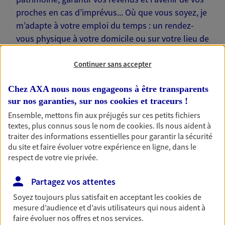
proches en cas d’imprévus... Où que vous soyez, je
m’adapte à votre emploi du temps : un rendez-
vous physique à votre domicile ou sur votre lieu de
travail… Je suis là pour échanger avec vous !
Continuer sans accepter
Chez AXA nous nous engageons à être transparents
sur nos garanties, sur nos
cookies et traceurs
!
Nos offres phares
Ensemble, mettons fin aux préjugés sur ces petits fichiers
textes, plus connus sous le nom de
cookies
. Ils nous aident à
traiter des informations essentielles pour garantir la sécurité
du site et faire évoluer votre expérience en ligne, dans le
respect de votre vie privée.
Épargne
Réalisez vos projets grâce à votre épargne : achat
Partagez vos attentes
immobilier, études des enfants ou voyage autour
du monde… Épargnez à votre rythme et
Soyez toujours plus satisfait en acceptant les
cookies
de
simplement, selon votre profil.
mesure d’audience et d’avis utilisateurs qui nous aident à
faire évoluer nos offres et nos services.