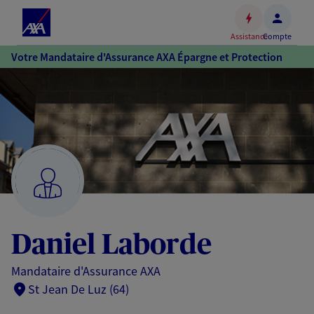
Espace
client
Assistance
Compte
Accéder
Votre Mandataire d'Assurance AXA Épargne et Protection
au
contenu
principal
Accéder
au
pied
de
page
Daniel Laborde
Mandataire d'Assurance AXA
St Jean De Luz (64)