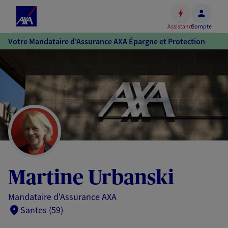
Espace
client
Assistance
Compte
Accéder
Votre Mandataire d'Assurance AXA Épargne et Protection
au
contenu
principal
Accéder
au
pied
de
page
Martine Urbanski
Mandataire d'Assurance AXA
Santes (59)