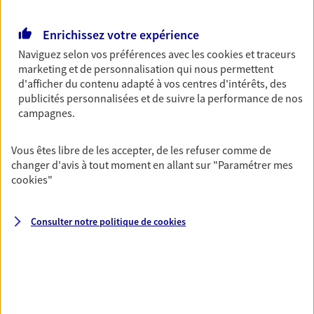
Retraite
Enrichissez votre expérience
Préparez sereinement ce nouveau chapitre de
votre vie avec les conseils d'un expert. Découvrez
Naviguez selon vos préférences avec les
cookies et traceurs
notre solution PER (Plan Epargne Retraite)
marketing et de personnalisation qui nous permettent
spécialement conçue pour la retraite.
d'afficher du contenu adapté à vos centres d'intérêts, des
publicités personnalisées et de suivre la performance de nos
campagnes.
Santé
Couvrez vos dépenses de santé ainsi que celles de
Vous êtes libre de les accepter, de les refuser comme de
votre famille avec la complémentaire santé qui
changer d'avis à tout moment en allant sur
"Paramétrer mes
vous ressemble.
cookies
"
Prévoyance
Consulter notre politique de
cookies
Pour un avenir serein, assurez-vous avec notre
contrat prévoyance. Préservez vos proches en cas
d'accident ou de maladie en optant pour les
garanties incapacité temporaire totale de travail,
invalidité ou de décès.