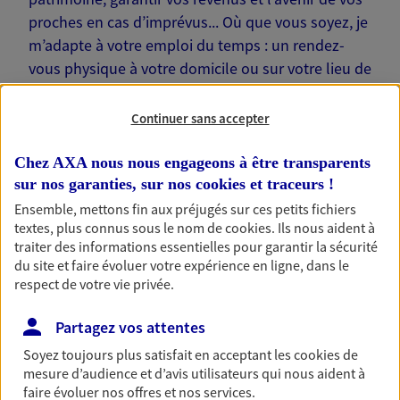
proches en cas d’imprévus... Où que vous soyez, je
m’adapte à votre emploi du temps : un rendez-
vous physique à votre domicile ou sur votre lieu de
travail… Je suis là pour échanger avec vous !
Continuer sans accepter
Chez AXA nous nous engageons à être transparents
sur nos garanties, sur nos
cookies et traceurs
!
Nos offres phares
Ensemble, mettons fin aux préjugés sur ces petits fichiers
textes, plus connus sous le nom de
cookies
. Ils nous aident à
traiter des informations essentielles pour garantir la sécurité
du site et faire évoluer votre expérience en ligne, dans le
Épargne
respect de votre vie privée.
Réalisez vos projets grâce à votre épargne : achat
Partagez vos attentes
immobilier, études des enfants ou voyage autour
du monde… Épargnez à votre rythme et
Soyez toujours plus satisfait en acceptant les
cookies
de
simplement, selon votre profil.
mesure d’audience et d’avis utilisateurs qui nous aident à
faire évoluer nos offres et nos services.