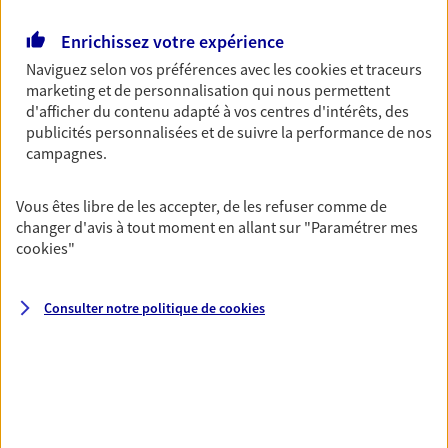
Découvrir les offres Épargne
Enrichissez votre expérience
Naviguez selon vos préférences avec les
cookies et traceurs
marketing et de personnalisation qui nous permettent
Retraite
d'afficher du contenu adapté à vos centres d'intérêts, des
Préparez sereinement ce nouveau chapitre de
publicités personnalisées et de suivre la performance de nos
votre vie avec les conseils d'un expert. Découvrez
campagnes.
notre solution PER (Plan Epargne Retraite)
spécialement conçue pour la retraite.
Vous êtes libre de les accepter, de les refuser comme de
Découvrir l'offre Retraite
changer d'avis à tout moment en allant sur
"Paramétrer mes
cookies
"
Prévoyance
Consulter notre politique de
cookies
Pour un avenir serein, assurez-vous avec notre
contrat prévoyance. Préservez vos proches en cas
d'accident ou de maladie en optant pour les
garanties incapacité temporaire totale de travail,
invalidité ou de décès.
Découvrir l'offre Prévoyance