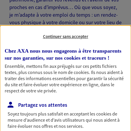
proches en cas d’imprévus… Où que vous soyez,
je m’adapte à votre emploi du temps : un rendez-
vous physique à votre domicile ou sur votre lieu de
travail, une visio. Je suis là pour échanger avec
Continuer sans accepter
vous !
Chez AXA nous nous engageons à être transparents
sur nos garanties, sur nos
cookies et traceurs
!
Ensemble, mettons fin aux préjugés sur ces petits fichiers
textes, plus connus sous le nom de
cookies
. Ils nous aident à
Nos offres phares
traiter des informations essentielles pour garantir la sécurité
du site et faire évoluer votre expérience en ligne, dans le
respect de votre vie privée.
Épargne
Partagez vos attentes
Réalisez vos projets grâce à votre épargne : achat
Soyez toujours plus satisfait en acceptant les
cookies
de
immobilier, études des enfants ou voyage autour
mesure d’audience et d’avis utilisateurs qui nous aident à
du monde… Épargnez à votre rythme et
faire évoluer nos offres et nos services.
simplement, selon votre profil.