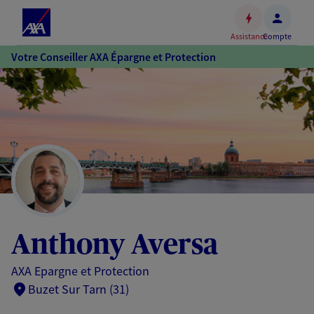
Espace
client
Assistance
Compte
Accéder
Votre Conseiller AXA Épargne et Protection
au
contenu
principal
Accéder
au
pied
de
page
Anthony Aversa
AXA Epargne et Protection
Buzet Sur Tarn (31)