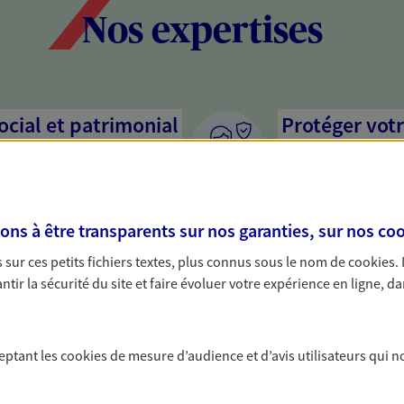
Nos expertises
social et patrimonial
Protéger votr
votre vie pri
stratégie, il est nécessaire
Nous sommes à votre
c, nous vous accompagnons pour
solutions assurantiel
s à être transparents sur nos garanties, sur nos
coo
votre situation. Une analyse
activité, mais aussi l
s conseils cohérents avec vos
interlocuteur pour t
sur ces petits fichiers textes, plus connus sous le nom de
cookies
.
tir la sécurité du site et faire évoluer votre expérience en ligne, da
hefs d'entreprise
Valoriser et 
patrimoine
e, vos décisions engagent
ceptant les
cookies
de mesure d’audience et d’avis utilisateurs qui n
e activité. Appuyez-vous sur nos
Préparez au mieux la
 choix, protéger au mieux votre
optimisant sa valeur,
mission de votre patrimoine.