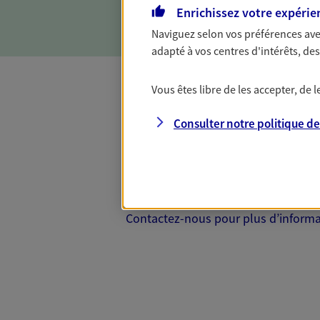
Enrichissez votre expérie
Naviguez selon vos préférences ave
adapté à vos centres d'intérêts, d
Vous êtes libre de les accepter, de
Complémentaire
Consulter notre politique d
Et si préserver votre budget, c’était
Santé d’AXA, adaptez vos garanties à
votre cotisation, si vous avez 60 ans 
Contactez-nous pour plus d’informati