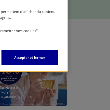
 permettent d'afficher du contenu
pagnes.
aramétrer mes
cookies
"
Mon Offr
Profitez d’une off
Accepter et fermer
nouveaux contrats,
Offre soumise à con
Epargne & Retraite.
PROFITEZ DE L'OFF