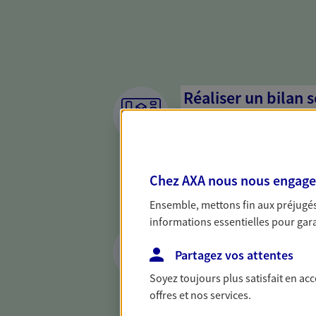
Réaliser un bilan 
de votre situation
Parce qu'avant de définir une 
d'établir un bon diagnosti
Chez AXA nous nous engageon
dresser un bilan complet de 
solide pour vous formuler de
Ensemble, mettons fin aux préjugés 
besoins.
informations essentielles pour garan
Accompagner les c
Partagez vos attentes
En tant que chef d'entrepris
Soyez toujours plus satisfait en ac
chaque jour l'avenir de votr
offres et nos services.
conseils pour faire les bons
famille et anticiper la trans