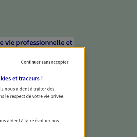
e vie professionnelle et
vée
Continuer sans accepter
 écoute pour vous proposer des
les couvrant les risques liés à votre
kies et traceurs
!
es risques liés à votre vie privée. Un seul
ous vos besoins, ça change tout.
 Ils nous aident à traiter des
ns le respect de votre vie privée.
transmettre votre
ous aident à faire évoluer nos
 transmission de votre patrimoine en
 grâce à une stratégie établie pour vous