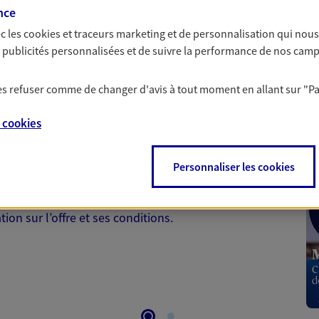
par nos Conseillers.
nce
c les
cookies et traceurs
marketing et de personnalisation qui nous
es publicités personnalisées et de suivre la performance de nos cam
 les refuser comme de changer d'avis à tout moment en allant sur
"P
 Santé
e
cookies
 aussi prendre soin de votre santé ? Avec le contrat Ma
Personnaliser les cookies
 votre budget et situation tout en profitant de –10% sur
et plus ; et si vous êtes un travailleur non salarié.
on sur l’offre et ses conditions.