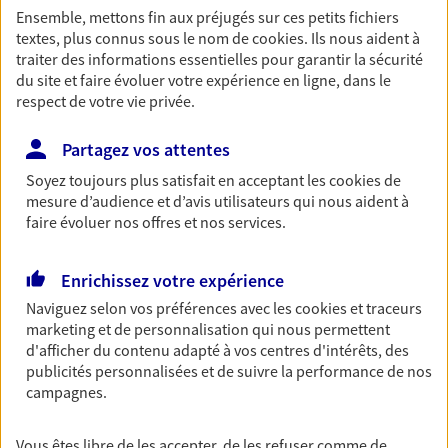
Ensemble, mettons fin aux préjugés sur ces petits fichiers
Découvrir les offres Épargne
textes, plus connus sous le nom de
cookies
. Ils nous aident à
traiter des informations essentielles pour garantir la sécurité
du site et faire évoluer votre expérience en ligne, dans le
Retraite
respect de votre vie privée.
Préparez sereinement ce nouveau chapitre de
votre vie avec les conseils d'un expert. Découvrez
Partagez vos attentes
notre solution PER (Plan Epargne Retraite)
Soyez toujours plus satisfait en acceptant les
cookies
de
spécialement conçue pour la retraite.
mesure d’audience et d’avis utilisateurs qui nous aident à
Découvrir l'offre Retraite
faire évoluer nos offres et nos services.
Enrichissez votre expérience
Prévoyance
Naviguez selon vos préférences avec les
cookies et traceurs
Pour un avenir serein, assurez-vous avec notre
marketing et de personnalisation qui nous permettent
contrat prévoyance. Préservez vos proches en cas
d'afficher du contenu adapté à vos centres d'intérêts, des
d'accident ou de maladie en optant pour les
publicités personnalisées et de suivre la performance de nos
garanties incapacité temporaire totale de travail,
campagnes.
invalidité ou de décès.
Découvrir l'offre Prévoyance
Vous êtes libre de les accepter, de les refuser comme de