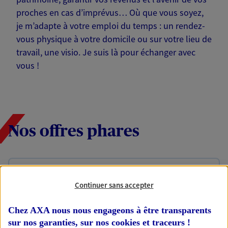
proches en cas d’imprévus… Où que vous soyez,
je m’adapte à votre emploi du temps : un rendez-
vous physique à votre domicile ou sur votre lieu de
travail, une visio. Je suis là pour échanger avec
vous !
Nos offres phares
Épargne
Continuer sans accepter
Réalisez vos projets grâce à votre épargne : achat
immobilier, études des enfants ou voyage autour
Chez AXA nous nous engageons à être transparents
du monde… Épargnez à votre rythme et
simplement, selon votre profil.
sur nos garanties, sur nos
cookies et traceurs
!