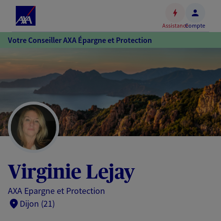
Espace
client
Assistance
Compte
Accéder
Votre Conseiller AXA Épargne et Protection
au
contenu
principal
Accéder
au
pied
de
page
Virginie Lejay
AXA Epargne et Protection
Dijon (21)