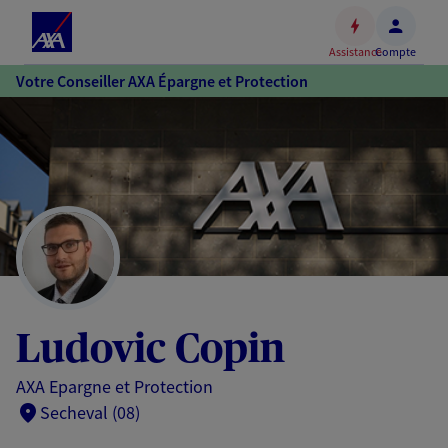
Espace
client
Assistance
Compte
Accéder
Votre Conseiller AXA Épargne et Protection
au
contenu
principal
Accéder
au
pied
de
page
Ludovic Copin
AXA Epargne et Protection
Secheval (08)