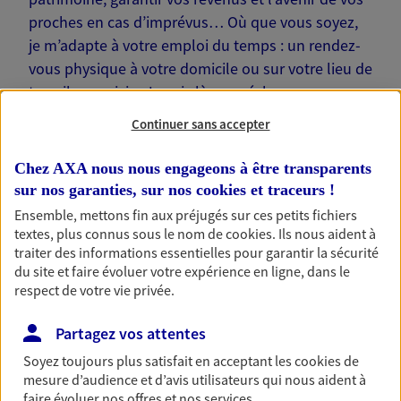
proches en cas d’imprévus… Où que vous soyez,
je m’adapte à votre emploi du temps : un rendez-
vous physique à votre domicile ou sur votre lieu de
travail, une visio. Je suis là pour échanger avec
vous !
Continuer sans accepter
Chez AXA nous nous engageons à être transparents
sur nos garanties, sur nos
cookies et traceurs
!
Ensemble, mettons fin aux préjugés sur ces petits fichiers
Nos offres phares
textes, plus connus sous le nom de
cookies
. Ils nous aident à
traiter des informations essentielles pour garantir la sécurité
du site et faire évoluer votre expérience en ligne, dans le
respect de votre vie privée.
Épargne
Partagez vos attentes
Réalisez vos projets grâce à votre épargne : achat
immobilier, études des enfants ou voyage autour
Soyez toujours plus satisfait en acceptant les
cookies
de
du monde… Épargnez à votre rythme et
mesure d’audience et d’avis utilisateurs qui nous aident à
simplement, selon votre profil.
faire évoluer nos offres et nos services.