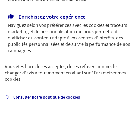
Découvrir les offres Épargne
Enrichissez votre expérience
Naviguez selon vos préférences avec les
cookies et traceurs
Retraite
marketing et de personnalisation qui nous permettent
Préparez sereinement ce nouveau chapitre de
d'afficher du contenu adapté à vos centres d'intérêts, des
votre vie avec les conseils d'un expert. Découvrez
publicités personnalisées et de suivre la performance de nos
notre solution PER (Plan Epargne Retraite)
campagnes.
spécialement conçue pour la retraite.
Vous êtes libre de les accepter, de les refuser comme de
Découvrir l'offre Retraite
changer d'avis à tout moment en allant sur
"Paramétrer mes
cookies
"
Prévoyance
Pour un avenir serein, assurez-vous avec notre
Consulter notre politique de
cookies
contrat prévoyance. Préservez vos proches en cas
d'accident ou de maladie en optant pour les
garanties incapacité temporaire totale de travail,
invalidité ou de décès.
Découvrir l'offre Prévoyance