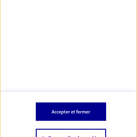
Votre Conseiller Épargne et Protection AXA LUDOVIC
COPIN
08150 Secheval
Votre conseiller est un salarié d'AXA France Vie et d'AXA France IARD.
Les mentions légales de cette/ces entreprises d'assurance sont
Mentions légales
disponibles dans la rubrique «
» du site.
À PROPOS D'AXA
Accepter et fermer
SITES AXA