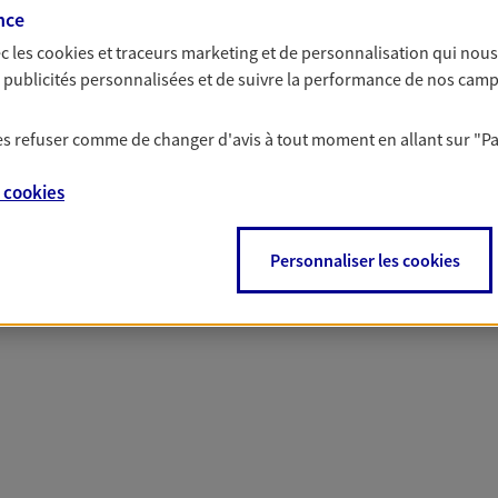
solutions AXA Épargne e
nce
c les
cookies et traceurs
marketing et de personnalisation qui nous
es publicités personnalisées et de suivre la performance de nos cam
 les refuser comme de changer d'avis à tout moment en allant sur
"P
PARTICULIERS
PROFESSIONNELS
e
cookies
Personnaliser les cookies