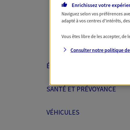
Toutes nos 
Enrichissez votre expérie
Naviguez selon vos préférences ave
adapté à vos centres d'intérêts, d
Vous êtes libre de les accepter, de
Consulter notre politique d
ÉPARGNE ET RETRAITE
SANTÉ ET PRÉVOYANCE
VÉHICULES