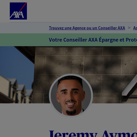
Espace client
Accéder au contenu principal
Accéder au pied de page
Trouvez une Agence ou un Conseiller AXA
A
Votre Conseiller AXA Épargne et Prot
Jeremy Aym