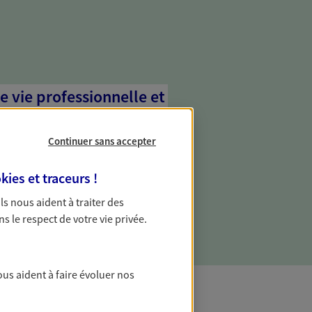
e vie professionnelle et
vée
Continuer sans accepter
 écoute pour vous proposer des
les couvrant les risques liés à votre
kies et traceurs
!
es risques liés à votre vie privée. Un seul
ous vos besoins, ça change tout.
 Ils nous aident à traiter des
ns le respect de votre vie privée.
ous aident à faire évoluer nos