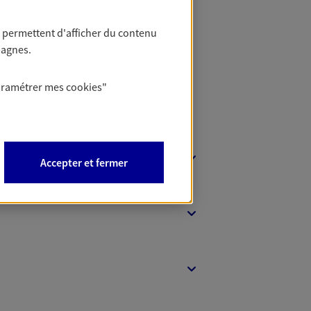
t Protection
 permettent d'afficher du contenu
pagnes.
aramétrer mes
cookies
"
Accepter et fermer