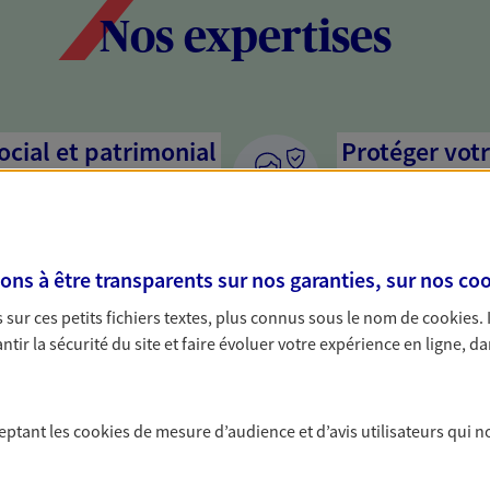
Nos expertises
social et patrimonial
Protéger votr
votre vie pri
stratégie, il est nécessaire
Nous sommes à votre
c, nous vous accompagnons pour
solutions assurantiel
s à être transparents sur nos garanties, sur nos
coo
votre situation. Une analyse
activité, mais aussi l
s conseils cohérents avec vos
interlocuteur pour t
sur ces petits fichiers textes, plus connus sous le nom de
cookies
.
tir la sécurité du site et faire évoluer votre expérience en ligne, da
ceptant les
cookies
de mesure d’audience et d’avis utilisateurs qui n