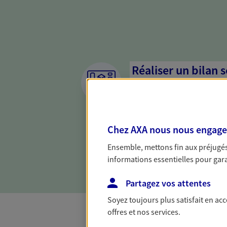
Réaliser un bilan 
de votre situation
Parce qu'avant de définir une 
d'établir un bon diagnosti
Chez AXA nous nous engageon
dresser un bilan complet de 
solide pour vous formuler de
Ensemble, mettons fin aux préjugés 
besoins.
informations essentielles pour garan
Partagez vos attentes
Soyez toujours plus satisfait en ac
offres et nos services.