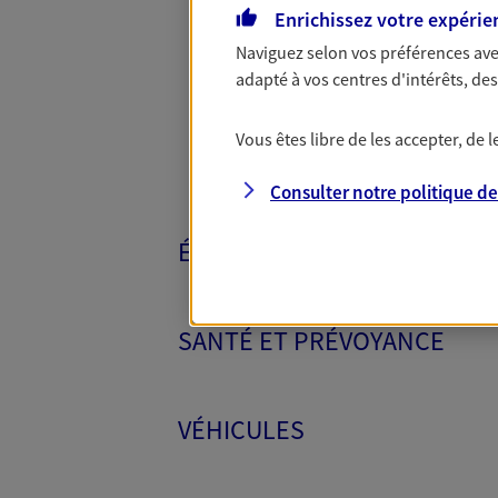
Toutes nos 
Enrichissez votre expérie
Naviguez selon vos préférences ave
adapté à vos centres d'intérêts, d
Vous êtes libre de les accepter, de
Consulter notre politique d
ÉPARGNE ET RETRAITE
SANTÉ ET PRÉVOYANCE
VÉHICULES