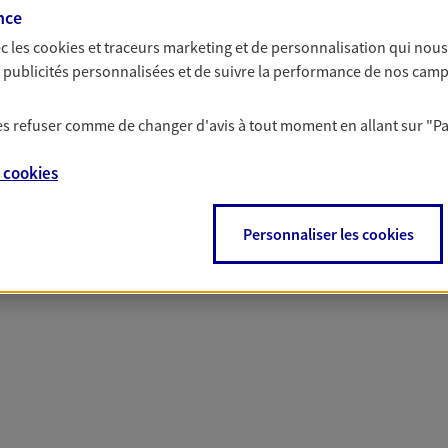
solutions AXA Épargne e
nce
c les
cookies et traceurs
marketing et de personnalisation qui nous
es publicités personnalisées et de suivre la performance de nos cam
 les refuser comme de changer d'avis à tout moment en allant sur
"P
PARTICULIERS
PROFESSIONNELS
e
cookies
Personnaliser les cookies