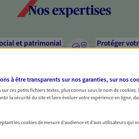
Nos expertises
social et patrimonial
Protéger votr
votre vie pri
stratégie, il est nécessaire
Nous sommes à votre
c, nous vous accompagnons pour
solutions assurantiel
s à être transparents sur nos garanties, sur nos
coo
votre situation. Une analyse
activité, mais aussi l
s conseils cohérents avec vos
interlocuteur pour t
sur ces petits fichiers textes, plus connus sous le nom de
cookies
.
tir la sécurité du site et faire évoluer votre expérience en ligne, da
ceptant les
cookies
de mesure d’audience et d’avis utilisateurs qui n