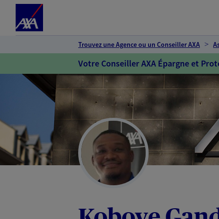
Espace client
Accéder au contenu principal
Accéder au pied de page
Trouvez une Agence ou un Conseiller AXA
A
Votre Conseiller AXA Épargne et Prot
Koboye Gan