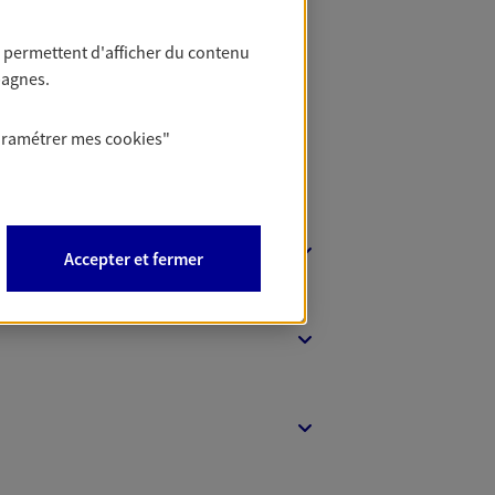
t Protection
 permettent d'afficher du contenu
pagnes.
aramétrer mes
cookies
"
Accepter et fermer