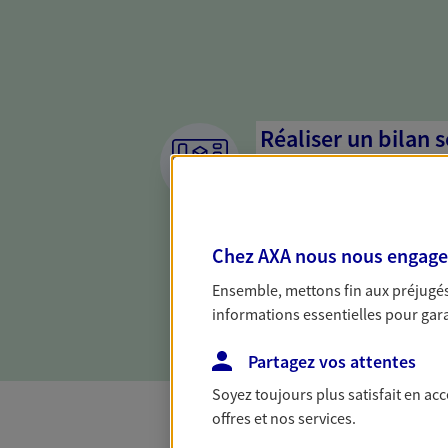
Réaliser un bilan 
de votre situation
Parce qu'avant de définir une 
d'établir un bon diagnosti
Chez AXA nous nous engageon
dresser un bilan complet de 
solide pour vous formuler de
Ensemble, mettons fin aux préjugés 
besoins.
informations essentielles pour garan
Partagez vos attentes
Soyez toujours plus satisfait en ac
offres et nos services.