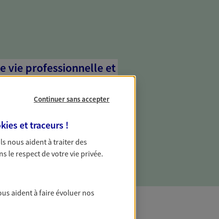
e vie professionnelle et
vée
Continuer sans accepter
 écoute pour vous proposer des
les couvrant les risques liés à votre
kies et traceurs
!
es risques liés à votre vie privée. Un seul
ous vos besoins, ça change tout.
 Ils nous aident à traiter des
ns le respect de votre vie privée.
ous aident à faire évoluer nos