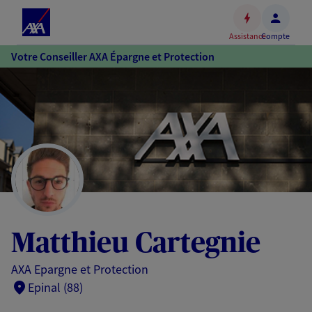
Espace
client
Assistance
Compte
Accéder
Votre Conseiller AXA Épargne et Protection
au
contenu
principal
Accéder
au
pied
de
page
Matthieu Cartegnie
AXA Epargne et Protection
Epinal (88)