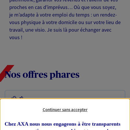
proches en cas d’imprévus… Où que vous soyez,
je m’adapte à votre emploi du temps : un rendez-
vous physique à votre domicile ou sur votre lieu de
travail, une visio. Je suis là pour échanger avec
vous !
Nos offres phares
Épargne
Réalisez vos projets grâce à votre épargne : achat
Continuer sans accepter
immobilier, études des enfants ou voyage autour
du monde… Épargnez à votre rythme et
Chez AXA nous nous engageons à être transparents
simplement, selon votre profil.