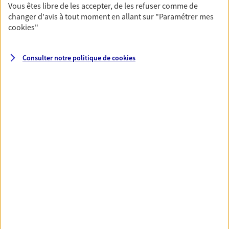
Vous êtes libre de les accepter, de les refuser comme de
changer d'avis à tout moment en allant sur
"Paramétrer mes
cookies
"
Santé
Couvrez vos dépenses de santé ainsi que celles de
votre famille avec la complémentaire santé qui
Consulter notre politique de
cookies
vous ressemble.
Découvrir l'offre Santé
VOIR TOUTES NOS OFFRES
Nos expertises
Réaliser un bilan social et