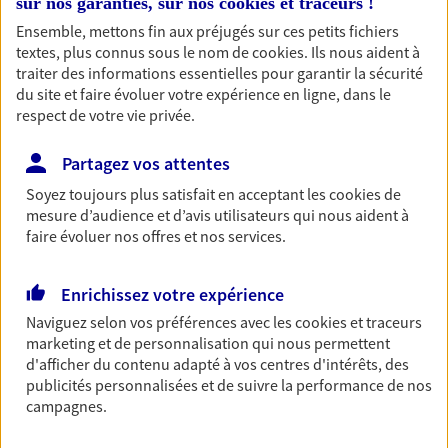
sur nos garanties, sur nos
cookies et traceurs
!
Découvrir les offres Épargne
Ensemble, mettons fin aux préjugés sur ces petits fichiers
textes, plus connus sous le nom de
cookies
. Ils nous aident à
traiter des informations essentielles pour garantir la sécurité
Retraite
du site et faire évoluer votre expérience en ligne, dans le
respect de votre vie privée.
Préparez sereinement ce nouveau chapitre de
votre vie avec les conseils d'un expert. Découvrez
notre solution PER (Plan Epargne Retraite)
Partagez vos attentes
spécialement conçue pour la retraite.
Soyez toujours plus satisfait en acceptant les
cookies
de
mesure d’audience et d’avis utilisateurs qui nous aident à
Découvrir l'offre Retraite
faire évoluer nos offres et nos services.
Prévoyance
Enrichissez votre expérience
Pour un avenir serein, assurez-vous avec notre
Naviguez selon vos préférences avec les
cookies et traceurs
contrat prévoyance. Préservez vos proches en cas
marketing et de personnalisation qui nous permettent
d'accident ou de maladie en optant pour les
d'afficher du contenu adapté à vos centres d'intérêts, des
garanties incapacité temporaire totale de travail,
publicités personnalisées et de suivre la performance de nos
invalidité ou de décès.
campagnes.
Découvrir l'offre Prévoyance