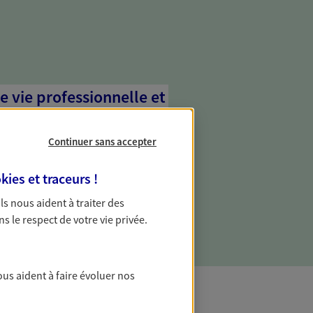
e vie professionnelle et
vée
Continuer sans accepter
 écoute pour vous proposer des
les couvrant les risques liés à votre
kies et traceurs
!
es risques liés à votre vie privée. Un seul
ous vos besoins, ça change tout.
 Ils nous aident à traiter des
ns le respect de votre vie privée.
ous aident à faire évoluer nos