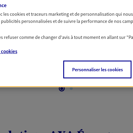
 Santé
nce
c les
cookies et traceurs
marketing et de personnalisation qui nous
es publicités personnalisées et de suivre la performance de nos cam
 aussi prendre soin de votre santé ? Avec le contrat Ma
 votre budget et situation tout en profitant de –10% sur
 les refuser comme de changer d'avis à tout moment en allant sur
"P
et plus ; et si vous êtes un travailleur non salarié.
on sur l’offre et ses conditions.
e
cookies
Personnaliser les cookies