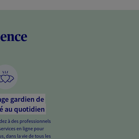
rence
nge gardien de
é au quotidien
édez à des professionnels
services en ligne pour
s, dans la vie de tous les