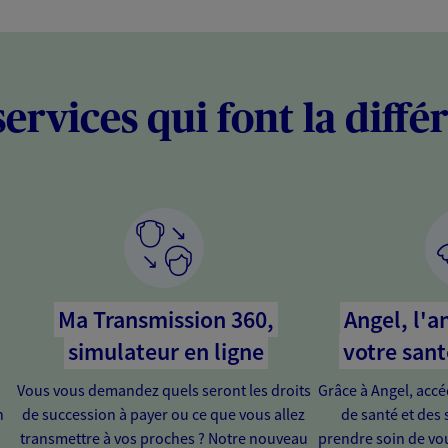
services qui font la diffé
Ma Transmission 360,
Angel, l'a
simulateur en ligne
votre sant
Vous vous demandez quels seront les droits
Grâce à Angel, acc
n
de succession à payer ou ce que vous allez
de santé et des 
transmettre à vos proches ? Notre nouveau
prendre soin de vou