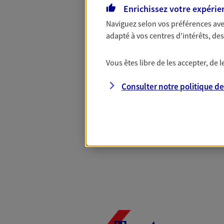
Complémentaire
Enrichissez votre expérie
Naviguez selon vos préférences ave
adapté à vos centres d'intérêts, d
Et si préserver votre budget, c’était
Santé d’AXA, adaptez vos garanties à
Vous êtes libre de les accepter, de
votre cotisation, si vous avez 60 ans 
Contactez-nous pour plus d’informati
Consulter notre politique d