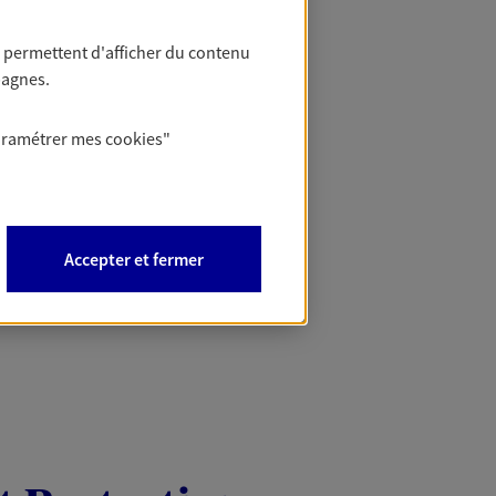
Mon Offr
 permettent d'afficher du contenu
pagnes.
Profitez d’une off
nouveaux contrats,
aramétrer mes
cookies
"
Offre soumise à con
Epargne & Retraite.
PROFITEZ DE L'OFF
Accepter et fermer