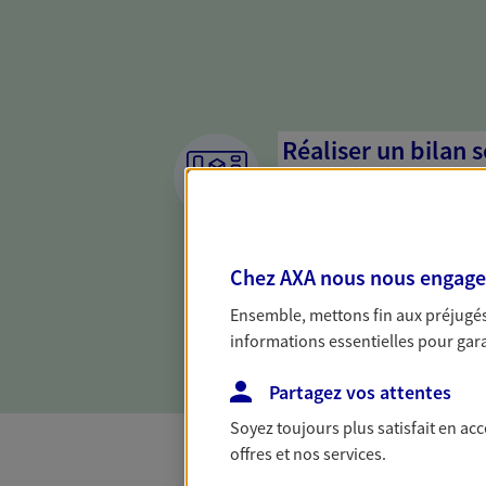
Réaliser un bilan 
de votre situation
Parce qu'avant de définir une 
d'établir un bon diagnosti
Chez AXA nous nous engageon
dresser un bilan complet de 
solide pour vous formuler de
Ensemble, mettons fin aux préjugés 
besoins.
informations essentielles pour garan
Partagez vos attentes
Soyez toujours plus satisfait en ac
offres et nos services.