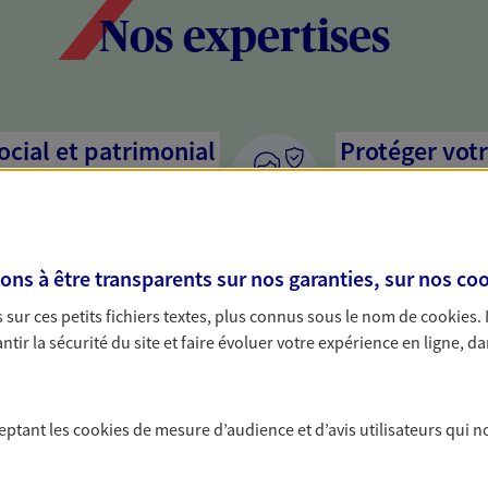
Nos expertises
social et patrimonial
Protéger votr
votre vie pri
stratégie, il est nécessaire
Nous sommes à votre
c, nous vous accompagnons pour
solutions assurantiel
s à être transparents sur nos garanties, sur nos
coo
votre situation. Une analyse
activité, mais aussi l
s conseils cohérents avec vos
interlocuteur pour t
sur ces petits fichiers textes, plus connus sous le nom de
cookies
.
tir la sécurité du site et faire évoluer votre expérience en ligne, da
ceptant les
cookies
de mesure d’audience et d’avis utilisateurs qui n