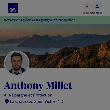
Espace
client
Assistance
Compte
Accéder
Votre Conseiller AXA Épargne et Protection
au
contenu
principal
Accéder
au
pied
de
page
Anthony Millet
AXA Epargne et Protection
La Chaussee Saint Victor (41)