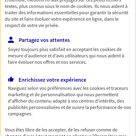
textes, plus connus sous le nom de
cookies
. Ils nous aident à
Découvrir les offres Épargne
traiter des informations essentielles pour garantir la sécurité
du site et faire évoluer votre expérience en ligne, dans le
respect de votre vie privée.
Retraite
Préparez sereinement ce nouveau chapitre de
Partagez vos attentes
votre vie avec les conseils d'un expert. Découvrez
notre solution PER (Plan Epargne Retraite)
Soyez toujours plus satisfait en acceptant les
cookies
de
spécialement conçue pour la retraite.
mesure d’audience et d’avis utilisateurs qui nous aident à
faire évoluer nos offres et nos services.
Découvrir l'offre Retraite
Enrichissez votre expérience
Prévoyance
Naviguez selon vos préférences avec les
cookies et traceurs
marketing et de personnalisation qui nous permettent
Pour un avenir serein, assurez-vous avec notre
d'afficher du contenu adapté à vos centres d'intérêts, des
contrat prévoyance. Préservez vos proches en cas
publicités personnalisées et de suivre la performance de nos
d'accident ou de maladie en optant pour les
campagnes.
garanties incapacité temporaire totale de travail,
invalidité ou de décès.
Vous êtes libre de les accepter, de les refuser comme de
Découvrir l'offre Prévoyance