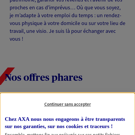
proches en cas d’imprévus… Où que vous soyez,
je m’adapte à votre emploi du temps : un rendez-
vous physique à votre domicile ou sur votre lieu de
travail, une visio. Je suis là pour échanger avec
vous !
Nos offres phares
Épargne
Continuer sans accepter
Réalisez vos projets grâce à votre épargne : achat
immobilier, études des enfants ou voyage autour
Chez AXA nous nous engageons à être transparents
du monde… Épargnez à votre rythme et
sur nos garanties, sur nos
cookies et traceurs
!
simplement, selon votre profil.
Ensemble, mettons fin aux préjugés sur ces petits fichiers