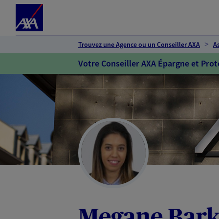
Espace client
Accéder au contenu principal
Accéder au pied de page
Trouvez une Agence ou un Conseiller AXA
A
Votre Conseiller AXA Épargne et Prot
Megane Bark