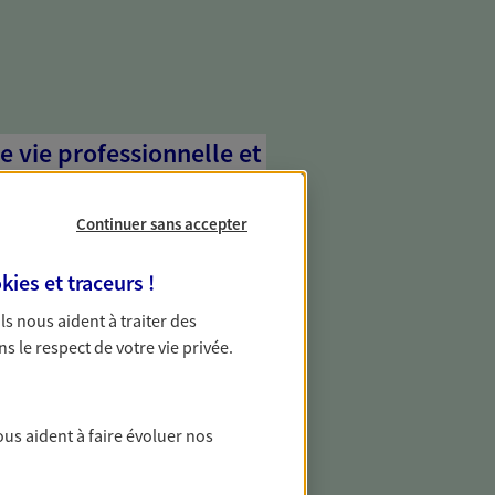
e vie professionnelle et
vée
Continuer sans accepter
 écoute pour vous proposer des
les couvrant les risques liés à votre
kies et traceurs
!
es risques liés à votre vie privée. Un seul
ous vos besoins, ça change tout.
 Ils nous aident à traiter des
ns le respect de votre vie privée.
transmettre votre
ous aident à faire évoluer nos
 transmission de votre patrimoine en
 grâce à une stratégie établie pour vous