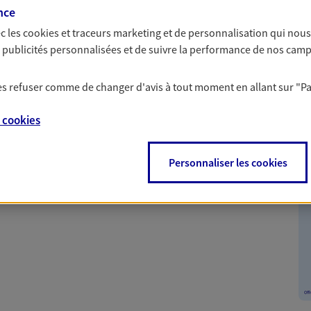
par nos Conseillers.
nce
c les
cookies et traceurs
marketing et de personnalisation qui nous
es publicités personnalisées et de suivre la performance de nos cam
 les refuser comme de changer d'avis à tout moment en allant sur
"P
nte
e
cookies
nt tout en vous protégeant. Pour la souscription de
Personnaliser les cookies
 remboursement allant jusqu'à 300€ sur votre compte.
le sur une sélection de contrat Santé, Prévoyance et