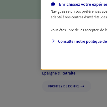
Enrichissez votre expérie
Naviguez selon vos préférences ave
adapté à vos centres d'intérêts, d
Vous êtes libre de les accepter, de
Mon Offre Gagna
Consulter notre politique d
Profitez d’une offre de rembourseme
nouveaux contrats, bénéficiez d'un
Offre soumise à conditions et valab
Epargne & Retraite.
PROFITEZ DE L'OFFRE