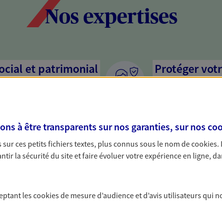
Nos expertises
social et patrimonial
Protéger votr
votre vie pri
stratégie, il est nécessaire
Nous sommes à votre
c, nous vous accompagnons pour
solutions assurantiel
s à être transparents sur nos garanties, sur nos
coo
votre situation. Une analyse
activité, mais aussi l
s conseils cohérents avec vos
interlocuteur pour t
sur ces petits fichiers textes, plus connus sous le nom de
cookies
.
tir la sécurité du site et faire évoluer votre expérience en ligne, da
hefs d'entreprise
Valoriser et 
patrimoine
e, vos décisions engagent
ceptant les
cookies
de mesure d’audience et d’avis utilisateurs qui n
e activité. Appuyez-vous sur nos
Préparez au mieux la
 choix, protéger au mieux votre
optimisant sa valeur,
mission de votre patrimoine.