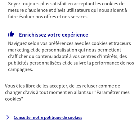
Soyez toujours plus satisfait en acceptant les
cookies
de
Découvrir les offres Épargne
mesure d’audience et d’avis utilisateurs qui nous aident à
faire évoluer nos offres et nos services.
Retraite
Enrichissez votre expérience
Préparez sereinement ce nouveau chapitre de
Naviguez selon vos préférences avec les
cookies et traceurs
votre vie avec les conseils d'un expert. Découvrez
marketing et de personnalisation qui nous permettent
notre solution PER (Plan Epargne Retraite)
d'afficher du contenu adapté à vos centres d'intérêts, des
spécialement conçue pour la retraite.
publicités personnalisées et de suivre la performance de nos
Découvrir l'offre Retraite
campagnes.
Vous êtes libre de les accepter, de les refuser comme de
Prévoyance
changer d'avis à tout moment en allant sur
"Paramétrer mes
Pour un avenir serein, assurez-vous avec notre
cookies
"
contrat prévoyance. Préservez vos proches en cas
d'accident ou de maladie en optant pour les
garanties incapacité temporaire totale de travail,
Consulter notre politique de
cookies
invalidité ou de décès.
Découvrir l'offre Prévoyance