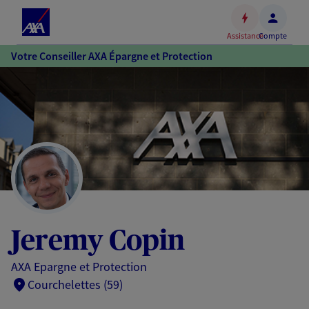
Espace
client
Assistance
Compte
Accéder
Votre Conseiller AXA Épargne et Protection
au
contenu
principal
Accéder
au
pied
de
page
Jeremy Copin
AXA Epargne et Protection
Courchelettes (59)