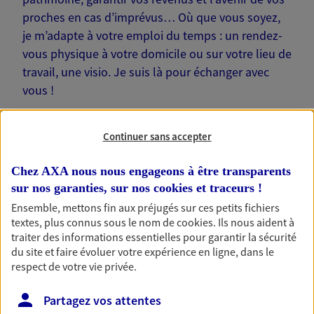
proches en cas d’imprévus… Où que vous soyez,
je m’adapte à votre emploi du temps : un rendez-
vous physique à votre domicile ou sur votre lieu de
travail, une visio. Je suis là pour échanger avec
vous !
Continuer sans accepter
Chez AXA nous nous engageons à être transparents
Nos offres phares
sur nos garanties, sur nos
cookies et traceurs
!
Ensemble, mettons fin aux préjugés sur ces petits fichiers
textes, plus connus sous le nom de
cookies
. Ils nous aident à
traiter des informations essentielles pour garantir la sécurité
Épargne
du site et faire évoluer votre expérience en ligne, dans le
Réalisez vos projets grâce à votre épargne : achat
respect de votre vie privée.
immobilier, études des enfants ou voyage autour
du monde… Épargnez à votre rythme et
Partagez vos attentes
simplement, selon votre profil.