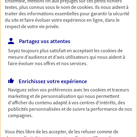
Ensemble, mettons fin aux préjugés sur ces petits fichiers
textes, plus connus sous le nom de
cookies
. Ils nous aident à
Découvrir les offres Épargne
traiter des informations essentielles pour garantir la sécurité
du site et faire évoluer votre expérience en ligne, dans le
respect de votre vie privée.
Retraite
Préparez sereinement ce nouveau chapitre de
Partagez vos attentes
votre vie avec les conseils d'un expert. Découvrez
notre solution PER (Plan Epargne Retraite)
Soyez toujours plus satisfait en acceptant les
cookies
de
spécialement conçue pour la retraite.
mesure d’audience et d’avis utilisateurs qui nous aident à
faire évoluer nos offres et nos services.
Découvrir l'offre Retraite
Enrichissez votre expérience
Prévoyance
Naviguez selon vos préférences avec les
cookies et traceurs
marketing et de personnalisation qui nous permettent
Pour un avenir serein, assurez-vous avec notre
d'afficher du contenu adapté à vos centres d'intérêts, des
contrat prévoyance. Préservez vos proches en cas
publicités personnalisées et de suivre la performance de nos
d'accident ou de maladie en optant pour les
campagnes.
garanties incapacité temporaire totale de travail,
invalidité ou de décès.
Vous êtes libre de les accepter, de les refuser comme de
Découvrir l'offre Prévoyance