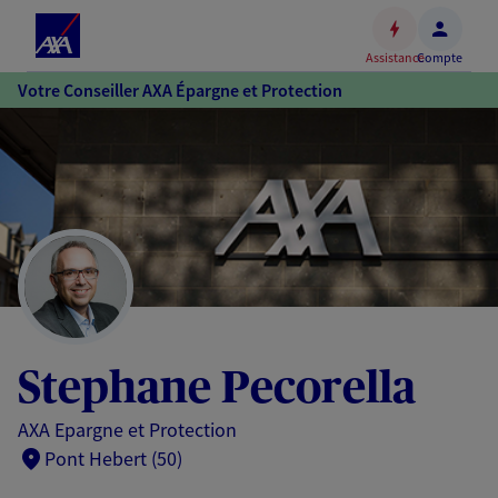
Espace
client
Assistance
Compte
Accéder
Votre Conseiller AXA Épargne et Protection
au
contenu
principal
Accéder
au
pied
de
page
Stephane Pecorella
AXA Epargne et Protection
Pont Hebert (50)