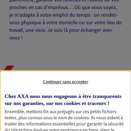
proches en cas d’imprévus… Où que vous soyez,
je m’adapte à votre emploi du temps : un rendez-
vous physique à votre domicile ou sur votre lieu de
travail, une visio. Je suis là pour échanger avec
vous !
Nos offres phares
Continuer sans accepter
Chez AXA nous nous engageons à être transparents
Épargne
sur nos garanties, sur nos
cookies et traceurs
!
Réalisez vos projets grâce à votre épargne : achat
Ensemble, mettons fin aux préjugés sur ces petits fichiers
immobilier, études des enfants ou voyage autour
textes, plus connus sous le nom de
cookies
. Ils nous aident à
du monde… Épargnez à votre rythme et
traiter des informations essentielles pour garantir la sécurité
simplement, selon votre profil.
du site et faire évoluer votre expérience en ligne, dans le