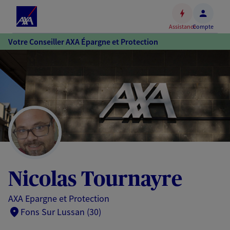
Espace
client
Assistance
Compte
Accéder
Votre Conseiller AXA Épargne et Protection
au
contenu
principal
Accéder
au
pied
de
page
Nicolas Tournayre
AXA Epargne et Protection
Fons Sur Lussan (30)