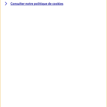
Consulter notre politique de
cookies
Santé
Couvrez vos dépenses de santé ainsi que celles de
votre famille avec la complémentaire santé qui
vous ressemble.
Découvrir l'offre Santé
VOIR TOUTES NOS OFFRES
Nos expertises
Réaliser un bilan social et