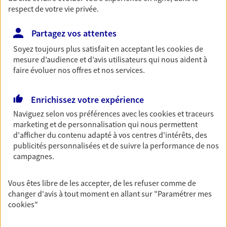
respect de votre vie privée.
Découvrir les offres Épargne
Partagez vos attentes
Retraite
Soyez toujours plus satisfait en acceptant les
cookies
de
mesure d’audience et d’avis utilisateurs qui nous aident à
Préparez sereinement ce nouveau chapitre de
faire évoluer nos offres et nos services.
votre vie avec les conseils d'un expert. Découvrez
notre solution PER (Plan Epargne Retraite)
spécialement conçue pour la retraite.
Enrichissez votre expérience
Découvrir l'offre Retraite
Naviguez selon vos préférences avec les
cookies et traceurs
marketing et de personnalisation qui nous permettent
d'afficher du contenu adapté à vos centres d'intérêts, des
Prévoyance
publicités personnalisées et de suivre la performance de nos
campagnes.
Pour un avenir serein, assurez-vous avec notre
contrat prévoyance. Préservez vos proches en cas
d'accident ou de maladie en optant pour les
Vous êtes libre de les accepter, de les refuser comme de
garanties incapacité temporaire totale de travail,
changer d'avis à tout moment en allant sur
"Paramétrer mes
invalidité ou de décès.
cookies
"
Découvrir l'offre Prévoyance