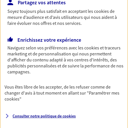
Partagez vos attentes
Découvrir les offres Épargne
Soyez toujours plus satisfait en acceptant les
cookies
de
mesure d’audience et d’avis utilisateurs qui nous aident à
faire évoluer nos offres et nos services.
Retraite
Préparez sereinement ce nouveau chapitre de
Enrichissez votre expérience
votre vie avec les conseils d'un expert. Découvrez
notre solution PER (Plan Epargne Retraite)
Naviguez selon vos préférences avec les
cookies et traceurs
spécialement conçue pour la retraite.
marketing et de personnalisation qui nous permettent
d'afficher du contenu adapté à vos centres d'intérêts, des
Découvrir l'offre Retraite
publicités personnalisées et de suivre la performance de nos
campagnes.
Prévoyance
Vous êtes libre de les accepter, de les refuser comme de
Pour un avenir serein, assurez-vous avec notre
changer d'avis à tout moment en allant sur
"Paramétrer mes
contrat prévoyance. Préservez vos proches en cas
cookies
"
d'accident ou de maladie en optant pour les
garanties incapacité temporaire totale de travail,
invalidité ou de décès.
Consulter notre politique de
cookies
Découvrir l'offre Prévoyance