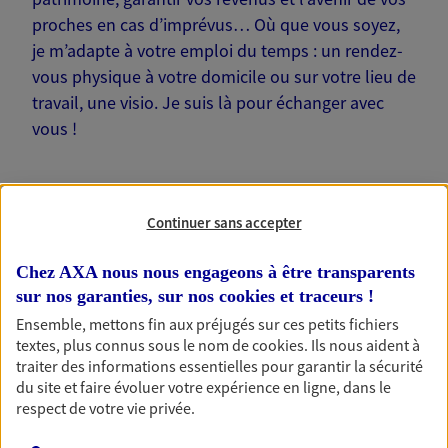
proches en cas d’imprévus… Où que vous soyez,
je m’adapte à votre emploi du temps : un rendez-
vous physique à votre domicile ou sur votre lieu de
travail, une visio. Je suis là pour échanger avec
vous !
Continuer sans accepter
Nos offres phares
Chez AXA nous nous engageons à être transparents
sur nos garanties, sur nos
cookies et traceurs
!
Ensemble, mettons fin aux préjugés sur ces petits fichiers
Épargne
textes, plus connus sous le nom de
cookies
. Ils nous aident à
traiter des informations essentielles pour garantir la sécurité
Réalisez vos projets grâce à votre épargne : achat
du site et faire évoluer votre expérience en ligne, dans le
immobilier, études des enfants ou voyage autour
respect de votre vie privée.
du monde… Épargnez à votre rythme et
simplement, selon votre profil.