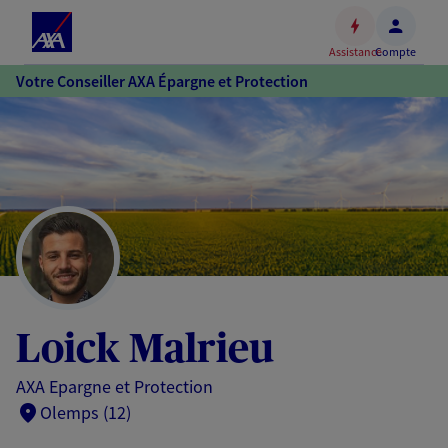
Espace
client
Assistance
Compte
Accéder
Votre Conseiller AXA Épargne et Protection
au
contenu
principal
Accéder
au
pied
de
page
Loick Malrieu
AXA Epargne et Protection
Olemps (12)