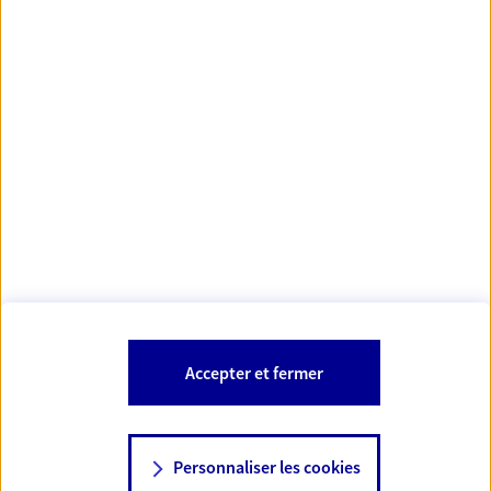
Votre Conseiller Épargne et Protection AXA LOICK
MALRIEU
12510 Olemps
Votre conseiller est un salarié d'AXA France Vie et d'AXA France IARD.
Les mentions légales de cette/ces entreprises d'assurance sont
Mentions légales
disponibles dans la rubrique «
» du site.
À PROPOS D'AXA
Accepter et fermer
SITES AXA
Personnaliser les cookies
NOUS CONTACTER
06 43 69 06 08