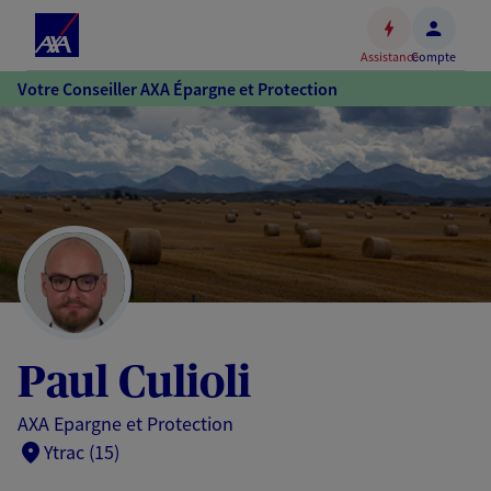
Espace
client
Assistance
Compte
Accéder
Votre Conseiller AXA Épargne et Protection
au
contenu
principal
Accéder
au
pied
de
page
Paul Culioli
AXA Epargne et Protection
Ytrac (15)