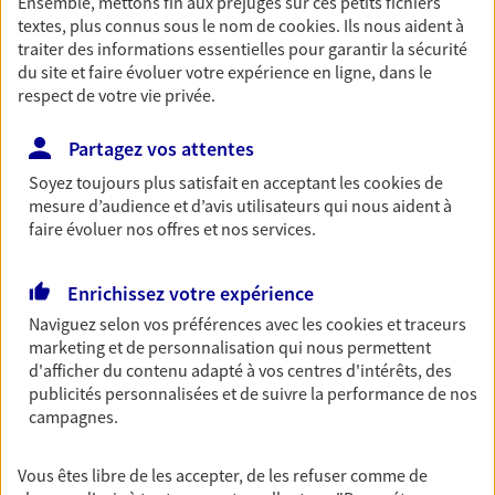
Ensemble, mettons fin aux préjugés sur ces petits fichiers
textes, plus connus sous le nom de
cookies
. Ils nous aident à
Découvrir les offres Épargne
traiter des informations essentielles pour garantir la sécurité
du site et faire évoluer votre expérience en ligne, dans le
respect de votre vie privée.
Retraite
Préparez sereinement ce nouveau chapitre de
Partagez vos attentes
votre vie avec les conseils d'un expert. Découvrez
notre solution PER (Plan Epargne Retraite)
Soyez toujours plus satisfait en acceptant les
cookies
de
spécialement conçue pour la retraite.
mesure d’audience et d’avis utilisateurs qui nous aident à
faire évoluer nos offres et nos services.
Découvrir l'offre Retraite
Enrichissez votre expérience
Prévoyance
Naviguez selon vos préférences avec les
cookies et traceurs
marketing et de personnalisation qui nous permettent
Pour un avenir serein, assurez-vous avec notre
d'afficher du contenu adapté à vos centres d'intérêts, des
contrat prévoyance. Préservez vos proches en cas
publicités personnalisées et de suivre la performance de nos
d'accident ou de maladie en optant pour les
campagnes.
garanties incapacité temporaire totale de travail,
invalidité ou de décès.
Vous êtes libre de les accepter, de les refuser comme de
Découvrir l'offre Prévoyance