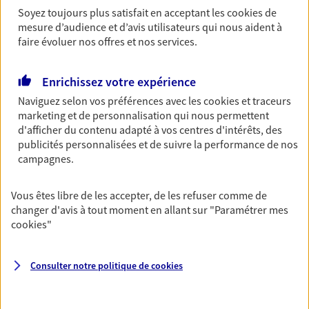
Soyez toujours plus satisfait en acceptant les
cookies
de
Découvrir les offres Épargne
mesure d’audience et d’avis utilisateurs qui nous aident à
faire évoluer nos offres et nos services.
Retraite
Enrichissez votre expérience
Préparez sereinement ce nouveau chapitre de
votre vie avec les conseils d'un expert. Découvrez
Naviguez selon vos préférences avec les
cookies et traceurs
notre solution PER (Plan Epargne Retraite)
marketing et de personnalisation qui nous permettent
spécialement conçue pour la retraite.
d'afficher du contenu adapté à vos centres d'intérêts, des
publicités personnalisées et de suivre la performance de nos
Découvrir l'offre Retraite
campagnes.
Vous êtes libre de les accepter, de les refuser comme de
Prévoyance
changer d'avis à tout moment en allant sur
"Paramétrer mes
Pour un avenir serein, assurez-vous avec notre
cookies
"
contrat prévoyance. Préservez vos proches en cas
d'accident ou de maladie en optant pour les
garanties incapacité temporaire totale de travail,
Consulter notre politique de
cookies
invalidité ou de décès.
Découvrir l'offre Prévoyance