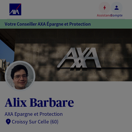
Espace
client
Assistance
Compte
Accéder
Votre Conseiller AXA Épargne et Protection
au
contenu
principal
Accéder
au
pied
de
page
Alix Barbare
AXA Epargne et Protection
Croissy Sur Celle (60)