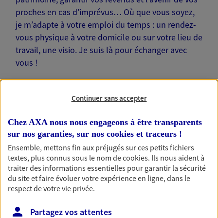
proches en cas d’imprévus… Où que vous soyez,
je m’adapte à votre emploi du temps : un rendez-
vous physique à votre domicile ou sur votre lieu de
travail, une visio. Je suis là pour échanger avec
vous !
Continuer sans accepter
Chez AXA nous nous engageons à être transparents
Nos offres phares
sur nos garanties, sur nos
cookies et traceurs
!
Ensemble, mettons fin aux préjugés sur ces petits fichiers
textes, plus connus sous le nom de
cookies
. Ils nous aident à
Épargne
traiter des informations essentielles pour garantir la sécurité
du site et faire évoluer votre expérience en ligne, dans le
Réalisez vos projets grâce à votre épargne : achat
respect de votre vie privée.
immobilier, études des enfants ou voyage autour
du monde… Épargnez à votre rythme et
Partagez vos attentes
simplement, selon votre profil.