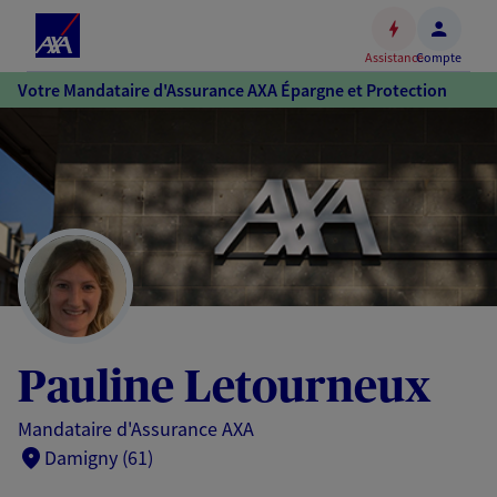
Espace
client
Assistance
Compte
Accéder
Votre Mandataire d'Assurance AXA Épargne et Protection
au
contenu
principal
Accéder
au
pied
de
page
Pauline Letourneux
Mandataire d'Assurance AXA
Damigny (61)