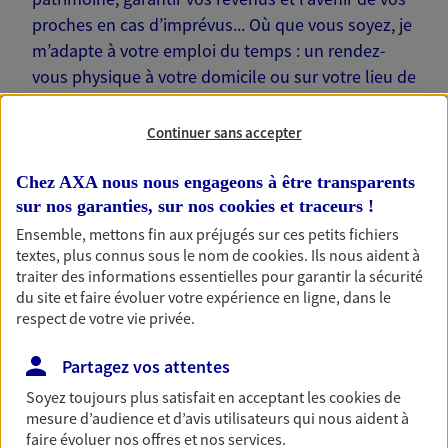
proches en cas d’imprévus... Où que vous soyez, je
m’adapte à votre emploi du temps : un rendez-
vous physique à votre domicile ou sur votre lieu de
travail… Je suis là pour échanger avec vous !
Continuer sans accepter
Chez AXA nous nous engageons à être transparents
sur nos garanties, sur nos
cookies et traceurs
!
Nos offres phares
Ensemble, mettons fin aux préjugés sur ces petits fichiers
textes, plus connus sous le nom de
cookies
. Ils nous aident à
traiter des informations essentielles pour garantir la sécurité
du site et faire évoluer votre expérience en ligne, dans le
Épargne
respect de votre vie privée.
Réalisez vos projets grâce à votre épargne : achat
Partagez vos attentes
immobilier, études des enfants ou voyage autour
du monde… Épargnez à votre rythme et
Soyez toujours plus satisfait en acceptant les
cookies
de
simplement, selon votre profil.
mesure d’audience et d’avis utilisateurs qui nous aident à
faire évoluer nos offres et nos services.