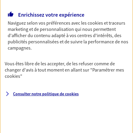
Retraite
Enrichissez votre expérience
Préparez sereinement ce nouveau chapitre de
votre vie avec les conseils d'un expert. Découvrez
Naviguez selon vos préférences avec les
cookies et traceurs
notre solution PER (Plan Epargne Retraite)
marketing et de personnalisation qui nous permettent
spécialement conçue pour la retraite.
d'afficher du contenu adapté à vos centres d'intérêts, des
publicités personnalisées et de suivre la performance de nos
campagnes.
Santé
Couvrez vos dépenses de santé ainsi que celles de
Vous êtes libre de les accepter, de les refuser comme de
votre famille avec la complémentaire santé qui
changer d'avis à tout moment en allant sur
"Paramétrer mes
vous ressemble.
cookies
"
Prévoyance
Consulter notre politique de
cookies
Pour un avenir serein, assurez-vous avec notre
contrat prévoyance. Préservez vos proches en cas
d'accident ou de maladie en optant pour les
garanties incapacité temporaire totale de travail,
invalidité ou de décès.