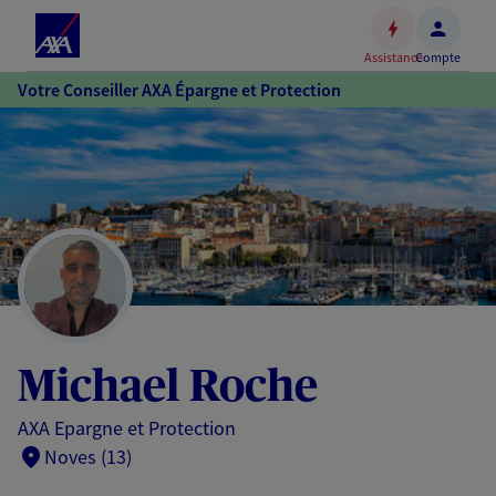
Espace
client
Assistance
Compte
Accéder
Votre Conseiller AXA Épargne et Protection
au
contenu
principal
Accéder
au
pied
de
page
Michael Roche
AXA Epargne et Protection
Noves (13)