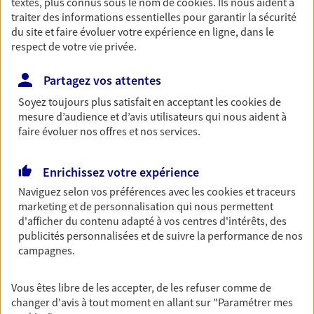
textes, plus connus sous le nom de
cookies
. Ils nous aident à
traiter des informations essentielles pour garantir la sécurité
Découvrir les offres Épargne
du site et faire évoluer votre expérience en ligne, dans le
respect de votre vie privée.
Retraite
Partagez vos attentes
Préparez sereinement ce nouveau chapitre de
votre vie avec les conseils d'un expert. Découvrez
Soyez toujours plus satisfait en acceptant les
cookies
de
notre solution PER (Plan Epargne Retraite)
mesure d’audience et d’avis utilisateurs qui nous aident à
spécialement conçue pour la retraite.
faire évoluer nos offres et nos services.
Découvrir l'offre Retraite
Enrichissez votre expérience
Naviguez selon vos préférences avec les
cookies et traceurs
Prévoyance
marketing et de personnalisation qui nous permettent
Pour un avenir serein, assurez-vous avec notre
d'afficher du contenu adapté à vos centres d'intérêts, des
contrat prévoyance. Préservez vos proches en cas
publicités personnalisées et de suivre la performance de nos
d'accident ou de maladie en optant pour les
campagnes.
garanties incapacité temporaire totale de travail,
invalidité ou de décès.
Vous êtes libre de les accepter, de les refuser comme de
changer d'avis à tout moment en allant sur
"Paramétrer mes
Découvrir l'offre Prévoyance