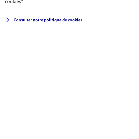
cookies
"
Santé
Consulter notre politique de
cookies
Couvrez vos dépenses de santé ainsi que celles de
votre famille avec la complémentaire santé qui
vous ressemble.
Découvrir l'offre Santé
VOIR TOUTES NOS OFFRES
Nos expertises
Réaliser un bilan social et