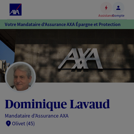
Espace
client
Assistance
Compte
Accéder
Votre Mandataire d'Assurance AXA Épargne et Protection
au
contenu
principal
Accéder
au
pied
de
page
Dominique Lavaud
Mandataire d'Assurance AXA
Olivet (45)