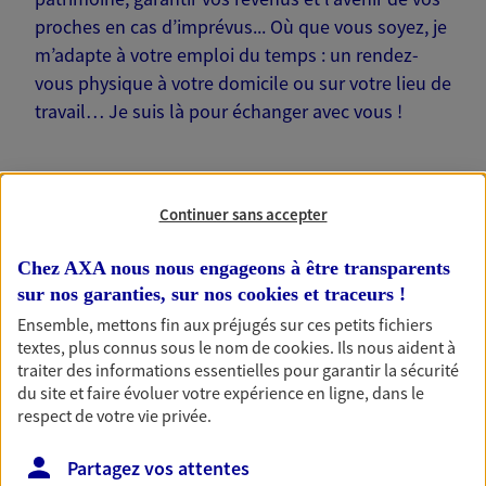
proches en cas d’imprévus... Où que vous soyez, je
m’adapte à votre emploi du temps : un rendez-
vous physique à votre domicile ou sur votre lieu de
travail… Je suis là pour échanger avec vous !
Continuer sans accepter
Nos offres phares
Chez AXA nous nous engageons à être transparents
sur nos garanties, sur nos
cookies et traceurs
!
Ensemble, mettons fin aux préjugés sur ces petits fichiers
Épargne
textes, plus connus sous le nom de
cookies
. Ils nous aident à
traiter des informations essentielles pour garantir la sécurité
Réalisez vos projets grâce à votre épargne : achat
du site et faire évoluer votre expérience en ligne, dans le
immobilier, études des enfants ou voyage autour
respect de votre vie privée.
du monde… Épargnez à votre rythme et
simplement, selon votre profil.
Partagez vos attentes