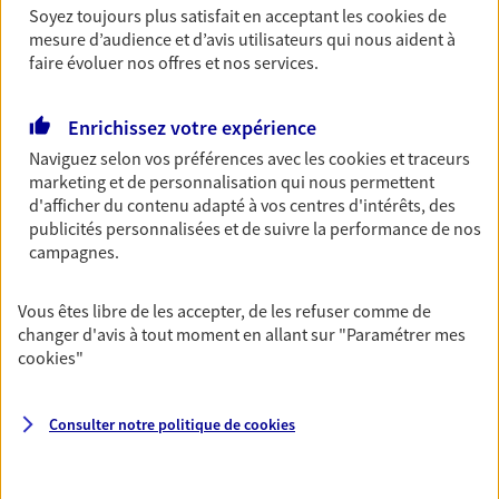
Soyez toujours plus satisfait en acceptant les
cookies
de
Retraite
mesure d’audience et d’avis utilisateurs qui nous aident à
Préparez sereinement ce nouveau chapitre de
faire évoluer nos offres et nos services.
votre vie avec les conseils d'un expert. Découvrez
notre solution PER (Plan Epargne Retraite)
Enrichissez votre expérience
spécialement conçue pour la retraite.
Naviguez selon vos préférences avec les
cookies et traceurs
marketing et de personnalisation qui nous permettent
Santé
d'afficher du contenu adapté à vos centres d'intérêts, des
publicités personnalisées et de suivre la performance de nos
Couvrez vos dépenses de santé ainsi que celles de
campagnes.
votre famille avec la complémentaire santé qui
vous ressemble.
Vous êtes libre de les accepter, de les refuser comme de
changer d'avis à tout moment en allant sur
"Paramétrer mes
Prévoyance
cookies
"
Pour un avenir serein, assurez-vous avec notre
contrat prévoyance. Préservez vos proches en cas
Consulter notre politique de
cookies
d'accident ou de maladie en optant pour les
garanties incapacité temporaire totale de travail,
invalidité ou de décès.