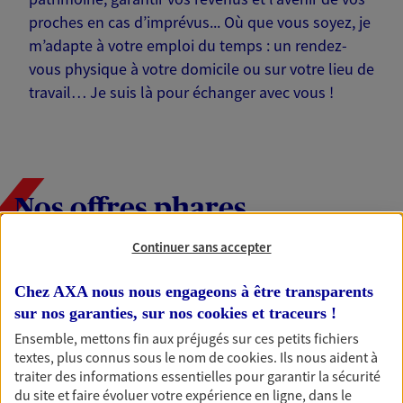
proches en cas d’imprévus... Où que vous soyez, je
m’adapte à votre emploi du temps : un rendez-
vous physique à votre domicile ou sur votre lieu de
travail… Je suis là pour échanger avec vous !
Nos offres phares
Continuer sans accepter
Épargne
Chez AXA nous nous engageons à être transparents
Réalisez vos projets grâce à votre épargne : achat
sur nos garanties, sur nos
cookies et traceurs
!
immobilier, études des enfants ou voyage autour
Ensemble, mettons fin aux préjugés sur ces petits fichiers
du monde… Épargnez à votre rythme et
textes, plus connus sous le nom de
cookies
. Ils nous aident à
simplement, selon votre profil.
traiter des informations essentielles pour garantir la sécurité
du site et faire évoluer votre expérience en ligne, dans le