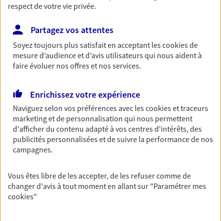
respect de votre vie privée.
Retraite
Préparez sereinement ce nouveau chapitre de
Partagez vos attentes
votre vie avec les conseils d'un expert. Découvrez
Soyez toujours plus satisfait en acceptant les
cookies
de
notre solution PER (Plan Epargne Retraite)
mesure d’audience et d’avis utilisateurs qui nous aident à
spécialement conçue pour la retraite.
faire évoluer nos offres et nos services.
Santé
Enrichissez votre expérience
Couvrez vos dépenses de santé ainsi que celles de
Naviguez selon vos préférences avec les
cookies et traceurs
votre famille avec la complémentaire santé qui
marketing et de personnalisation qui nous permettent
vous ressemble.
d'afficher du contenu adapté à vos centres d'intérêts, des
publicités personnalisées et de suivre la performance de nos
campagnes.
Prévoyance
Pour un avenir serein, assurez-vous avec notre
Vous êtes libre de les accepter, de les refuser comme de
contrat prévoyance. Préservez vos proches en cas
changer d'avis à tout moment en allant sur
"Paramétrer mes
d'accident ou de maladie en optant pour les
cookies
"
garanties incapacité temporaire totale de travail,
invalidité ou de décès.