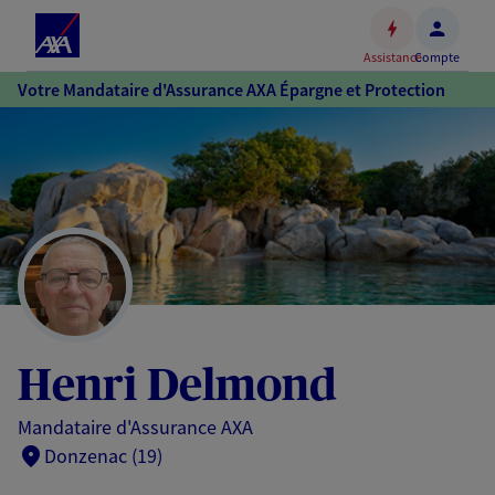
Espace
client
Assistance
Compte
Accéder
Votre Mandataire d'Assurance AXA Épargne et Protection
au
contenu
principal
Accéder
au
pied
de
page
Henri Delmond
Mandataire d'Assurance AXA
Donzenac (19)