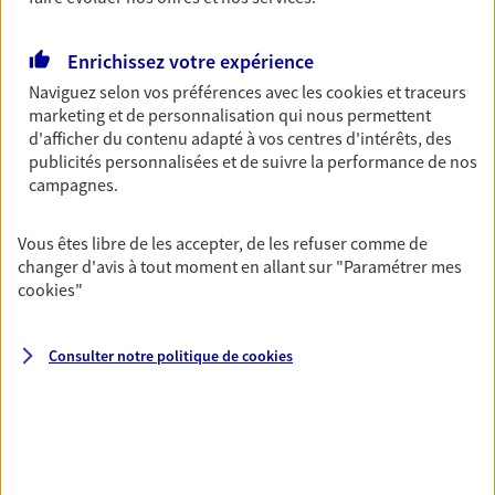
Découvrir les offres Épargne
Enrichissez votre expérience
Naviguez selon vos préférences avec les
cookies et traceurs
Retraite
marketing et de personnalisation qui nous permettent
Préparez sereinement ce nouveau chapitre de
d'afficher du contenu adapté à vos centres d'intérêts, des
votre vie avec les conseils d'un expert. Découvrez
publicités personnalisées et de suivre la performance de nos
notre solution PER (Plan Epargne Retraite)
campagnes.
spécialement conçue pour la retraite.
Vous êtes libre de les accepter, de les refuser comme de
Découvrir l'offre Retraite
changer d'avis à tout moment en allant sur
"Paramétrer mes
cookies
"
Prévoyance
Pour un avenir serein, assurez-vous avec notre
Consulter notre politique de
cookies
contrat prévoyance. Préservez vos proches en cas
d'accident ou de maladie en optant pour les
garanties incapacité temporaire totale de travail,
invalidité ou de décès.
Découvrir l'offre Prévoyance