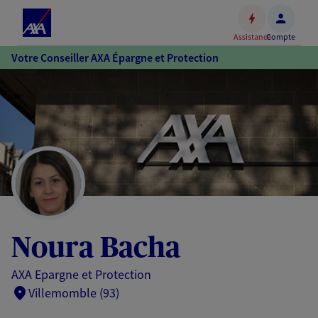
Espace
client
Assistance
Compte
Accéder
Votre Conseiller AXA Épargne et Protection
au
contenu
principal
Accéder
au
pied
de
page
Noura Bacha
AXA Epargne et Protection
Villemomble (93)