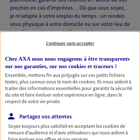
proches en cas d’imprévus… Où que vous soyez,
je m’adapte à votre emploi du temps : un rendez-
vous physique à votre domicile ou sur votre lieu de
travail, une visio. Je suis là pour échanger avec
vous !
Continuer sans accepter
Chez AXA nous nous engageons à être transparents
sur nos garanties, sur nos
cookies et traceurs
!
Ensemble, mettons fin aux préjugés sur ces petits fichiers
Nos offres phares
textes, plus connus sous le nom de
cookies
. Ils nous aident à
traiter des informations essentielles pour garantir la sécurité
du site et faire évoluer votre expérience en ligne, dans le
respect de votre vie privée.
Épargne
Partagez vos attentes
Réalisez vos projets grâce à votre épargne : achat
immobilier, études des enfants ou voyage autour
Soyez toujours plus satisfait en acceptant les
cookies
de
du monde… Épargnez à votre rythme et
mesure d’audience et d’avis utilisateurs qui nous aident à
simplement, selon votre profil.
faire évoluer nos offres et nos services.