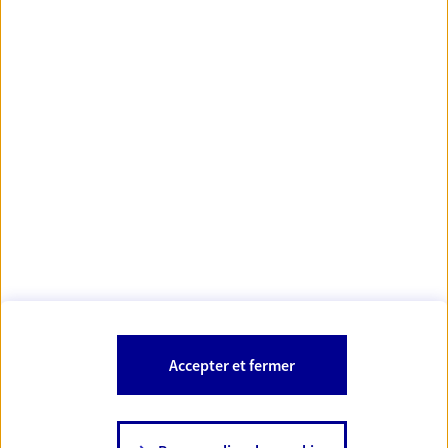
Votre Conseiller Épargne et Protection AXA NOURA
BACHA
93250 Villemomble
Votre conseiller est un salarié d'AXA France Vie et d'AXA France IARD.
Les mentions légales de cette/ces entreprises d'assurance sont
Mentions légales
disponibles dans la rubrique «
» du site.
À PROPOS D'AXA
Accepter et fermer
SITES AXA