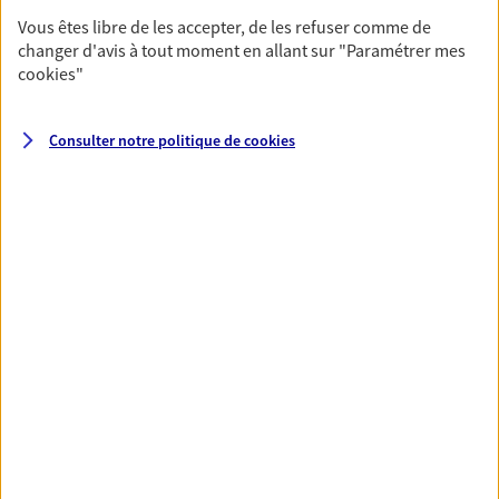
Vous êtes libre de les accepter, de les refuser comme de
changer d'avis à tout moment en allant sur
"Paramétrer mes
Santé
cookies
"
Couvrez vos dépenses de santé ainsi que celles de
votre famille avec la complémentaire santé qui
vous ressemble.
Consulter notre politique de
cookies
Découvrir l'offre Santé
VOIR TOUTES NOS OFFRES
Nos expertises
Réaliser un bilan social et