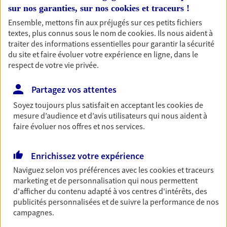
sur nos garanties, sur nos
cookies et traceurs
!
Découvrir les offres Épargne
Ensemble, mettons fin aux préjugés sur ces petits fichiers
textes, plus connus sous le nom de
cookies
. Ils nous aident à
traiter des informations essentielles pour garantir la sécurité
Retraite
du site et faire évoluer votre expérience en ligne, dans le
Préparez sereinement ce nouveau chapitre de
respect de votre vie privée.
votre vie avec les conseils d'un expert. Découvrez
notre solution PER (Plan Epargne Retraite)
Partagez vos attentes
spécialement conçue pour la retraite.
Soyez toujours plus satisfait en acceptant les
cookies
de
Découvrir l'offre Retraite
mesure d’audience et d’avis utilisateurs qui nous aident à
faire évoluer nos offres et nos services.
Prévoyance
Enrichissez votre expérience
Pour un avenir serein, assurez-vous avec notre
Naviguez selon vos préférences avec les
cookies et traceurs
contrat prévoyance. Préservez vos proches en cas
marketing et de personnalisation qui nous permettent
d'accident ou de maladie en optant pour les
d'afficher du contenu adapté à vos centres d'intérêts, des
garanties incapacité temporaire totale de travail,
publicités personnalisées et de suivre la performance de nos
invalidité ou de décès.
campagnes.
Découvrir l'offre Prévoyance