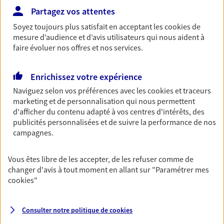
Partagez vos attentes
Découvrir les offres Épargne
Soyez toujours plus satisfait en acceptant les
cookies
de
mesure d’audience et d’avis utilisateurs qui nous aident à
Retraite
faire évoluer nos offres et nos services.
Préparez sereinement ce nouveau chapitre de
votre vie avec les conseils d'un expert. Découvrez
Enrichissez votre expérience
notre solution PER (Plan Epargne Retraite)
Naviguez selon vos préférences avec les
cookies et traceurs
spécialement conçue pour la retraite.
marketing et de personnalisation qui nous permettent
Découvrir l'offre Retraite
d'afficher du contenu adapté à vos centres d'intérêts, des
publicités personnalisées et de suivre la performance de nos
campagnes.
Prévoyance
Pour un avenir serein, assurez-vous avec notre
Vous êtes libre de les accepter, de les refuser comme de
contrat prévoyance. Préservez vos proches en cas
changer d'avis à tout moment en allant sur
"Paramétrer mes
d'accident ou de maladie en optant pour les
cookies
"
garanties incapacité temporaire totale de travail,
invalidité ou de décès.
Consulter notre politique de
cookies
Découvrir l'offre Prévoyance