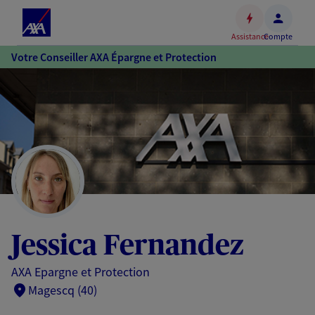
Espace
client
Assistance
Compte
Accéder
Votre Conseiller AXA Épargne et Protection
au
contenu
principal
Accéder
au
pied
de
page
Jessica Fernandez
AXA Epargne et Protection
Magescq (40)