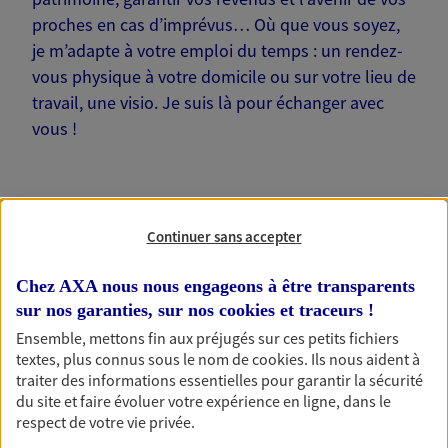
proches en cas d’imprévus… Où que vous soyez,
je m’adapte à votre emploi du temps : un rendez-
vous physique à votre domicile ou sur votre lieu de
travail, une visio. Je suis là pour échanger avec
vous !
Continuer sans accepter
Nos offres phares
Chez AXA nous nous engageons à être transparents
sur nos garanties, sur nos
cookies et traceurs
!
Ensemble, mettons fin aux préjugés sur ces petits fichiers
Épargne
textes, plus connus sous le nom de
cookies
. Ils nous aident à
Réalisez vos projets grâce à votre épargne : achat
traiter des informations essentielles pour garantir la sécurité
immobilier, études des enfants ou voyage autour
du site et faire évoluer votre expérience en ligne, dans le
du monde… Épargnez à votre rythme et
respect de votre vie privée.
simplement, selon votre profil.