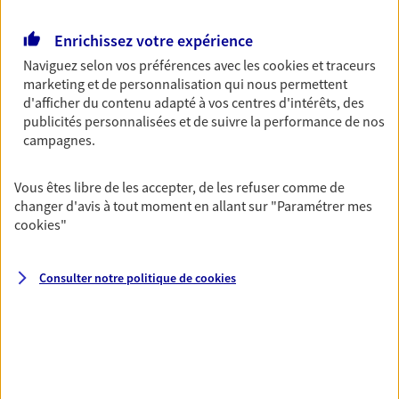
Découvrir les offres Épargne
Enrichissez votre expérience
Naviguez selon vos préférences avec les
cookies et traceurs
Retraite
marketing et de personnalisation qui nous permettent
d'afficher du contenu adapté à vos centres d'intérêts, des
Préparez sereinement ce nouveau chapitre de
publicités personnalisées et de suivre la performance de nos
votre vie avec les conseils d'un expert. Découvrez
campagnes.
notre solution PER (Plan Epargne Retraite)
spécialement conçue pour la retraite.
Vous êtes libre de les accepter, de les refuser comme de
Découvrir l'offre Retraite
changer d'avis à tout moment en allant sur
"Paramétrer mes
cookies
"
Prévoyance
Consulter notre politique de
cookies
Pour un avenir serein, assurez-vous avec notre
contrat prévoyance. Préservez vos proches en cas
d'accident ou de maladie en optant pour les
garanties incapacité temporaire totale de travail,
invalidité ou de décès.
Découvrir l'offre Prévoyance