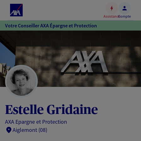
Espace
client
Assistance
Compte
Accéder
Votre Conseiller AXA Épargne et Protection
au
contenu
principal
Accéder
au
pied
de
page
Estelle Gridaine
AXA Epargne et Protection
Aiglemont (08)