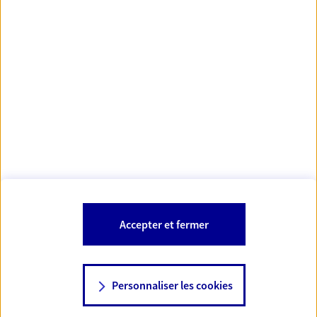
Votre Conseiller Épargne et Protection AXA ESTELLE
GRIDAINE
08090 Aiglemont
Votre conseiller est un salarié d'AXA France Vie et d'AXA France IARD.
Les mentions légales de cette/ces entreprises d'assurance sont
Mentions légales
disponibles dans la rubrique «
» du site.
À PROPOS D'AXA
Accepter et fermer
SITES AXA
Personnaliser les cookies
NOUS CONTACTER
06 37 28 69 04
© AXA 2026 – Tous droits réservés