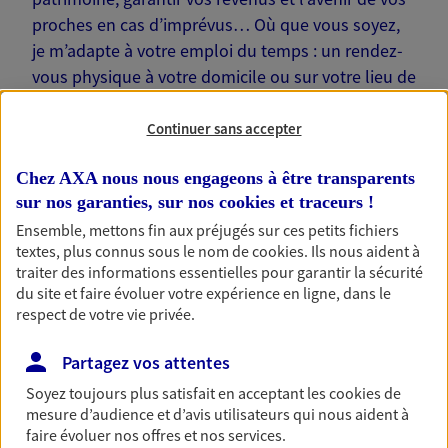
proches en cas d’imprévus… Où que vous soyez,
je m’adapte à votre emploi du temps : un rendez-
vous physique à votre domicile ou sur votre lieu de
travail, une visio. Je suis là pour échanger avec
vous !
Continuer sans accepter
Chez AXA nous nous engageons à être transparents
sur nos garanties, sur nos
cookies et traceurs
!
Ensemble, mettons fin aux préjugés sur ces petits fichiers
textes, plus connus sous le nom de
cookies
. Ils nous aident à
Nos offres phares
traiter des informations essentielles pour garantir la sécurité
du site et faire évoluer votre expérience en ligne, dans le
respect de votre vie privée.
Épargne
Partagez vos attentes
Réalisez vos projets grâce à votre épargne : achat
immobilier, études des enfants ou voyage autour
Soyez toujours plus satisfait en acceptant les
cookies
de
du monde… Épargnez à votre rythme et
mesure d’audience et d’avis utilisateurs qui nous aident à
simplement, selon votre profil.
faire évoluer nos offres et nos services.