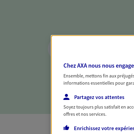
Réaliser un bilan 
de votre situation
Parce qu'avant de définir une 
Chez AXA nous nous engageon
d'établir un bon diagnosti
Ensemble, mettons fin aux préjugés 
dresser un bilan complet de 
informations essentielles pour garan
solide pour vous formuler de
besoins.
Partagez vos attentes
Soyez toujours plus satisfait en ac
offres et nos services.
Enrichissez votre expérie