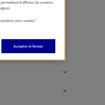
 permettent d'afficher du contenu
t Protection
pagnes.
aramétrer mes
cookies
"
Accepter et fermer