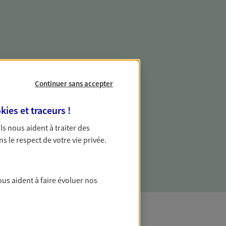
e vie professionnelle et
vée
Continuer sans accepter
 écoute pour vous proposer des
kies et traceurs
!
les couvrant les risques liés à votre
 Ils nous aident à traiter des
es risques liés à votre vie privée. Un seul
ns le respect de votre vie privée.
ous vos besoins, ça change tout.
ous aident à faire évoluer nos