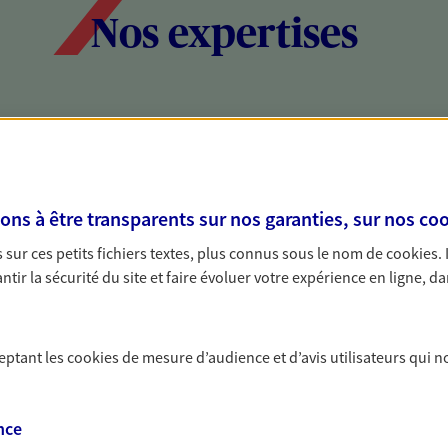
Nos expertises
social et patrimonial
Protéger votr
votre vie pri
stratégie, il est nécessaire
Nous sommes à votre
s à être transparents sur nos garanties, sur nos
coo
c, nous vous accompagnons pour
solutions assurantiel
sur ces petits fichiers textes, plus connus sous le nom de
cookies
.
votre situation. Une analyse
activité, mais aussi l
tir la sécurité du site et faire évoluer votre expérience en ligne, da
s conseils cohérents avec vos
interlocuteur pour t
ceptant les
cookies
de mesure d’audience et d’avis utilisateurs qui n
nce