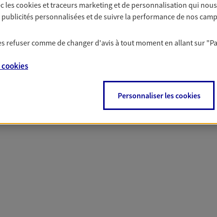
c les
cookies et traceurs
marketing et de personnalisation qui nous
solutions AXA Épargne e
es publicités personnalisées et de suivre la performance de nos cam
 les refuser comme de changer d'avis à tout moment en allant sur
"P
PARTICULIERS
PROFESSIONNELS
e
cookies
Personnaliser les cookies