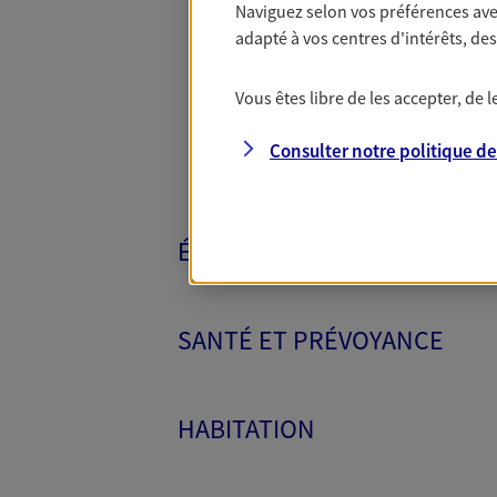
Naviguez selon vos préférences ave
Toutes nos 
adapté à vos centres d'intérêts, d
Vous êtes libre de les accepter, de
Consulter notre politique d
ÉPARGNE ET RETRAITE
SANTÉ ET PRÉVOYANCE
HABITATION