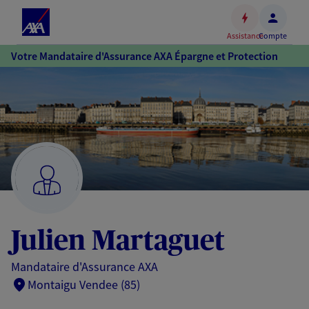
Espace
client
Assistance
Compte
Accéder
Votre Mandataire d'Assurance AXA Épargne et Protection
au
contenu
principal
Accéder
au
pied
de
page
Julien Martaguet
Mandataire d'Assurance AXA
Montaigu Vendee (85)