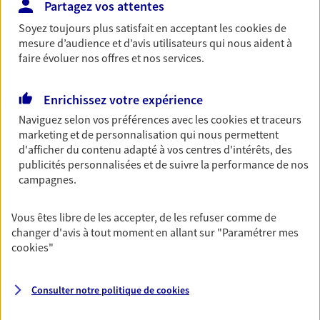
Partagez vos attentes
Retraite
Soyez toujours plus satisfait en acceptant les
cookies
de
Préparez sereinement ce nouveau chapitre de
mesure d’audience et d’avis utilisateurs qui nous aident à
votre vie avec les conseils d'un expert. Découvrez
faire évoluer nos offres et nos services.
notre solution PER (Plan Epargne Retraite)
spécialement conçue pour la retraite.
Enrichissez votre expérience
Naviguez selon vos préférences avec les
cookies et traceurs
Santé
marketing et de personnalisation qui nous permettent
Couvrez vos dépenses de santé ainsi que celles de
d'afficher du contenu adapté à vos centres d'intérêts, des
votre famille avec la complémentaire santé qui
publicités personnalisées et de suivre la performance de nos
vous ressemble.
campagnes.
Vous êtes libre de les accepter, de les refuser comme de
Prévoyance
changer d'avis à tout moment en allant sur
"Paramétrer mes
Pour un avenir serein, assurez-vous avec notre
cookies
"
contrat prévoyance. Préservez vos proches en cas
d'accident ou de maladie en optant pour les
garanties incapacité temporaire totale de travail,
Consulter notre politique de
cookies
invalidité ou de décès.