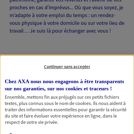
proches en cas d’imprévus... Où que vous soyez, je
m’adapte à votre emploi du temps : un rendez-
vous physique à votre domicile ou sur votre lieu de
travail… Je suis là pour échanger avec vous !
Continuer sans accepter
Nos offres phares
Chez AXA nous nous engageons à être transparents
sur nos garanties, sur nos
cookies et traceurs
!
Épargne
Ensemble, mettons fin aux préjugés sur ces petits fichiers
textes, plus connus sous le nom de
cookies
. Ils nous aident à
Réalisez vos projets grâce à votre épargne : achat
traiter des informations essentielles pour garantir la sécurité
immobilier, études des enfants ou voyage autour
du site et faire évoluer votre expérience en ligne, dans le
du monde… Épargnez à votre rythme et
respect de votre vie privée.
simplement, selon votre profil.