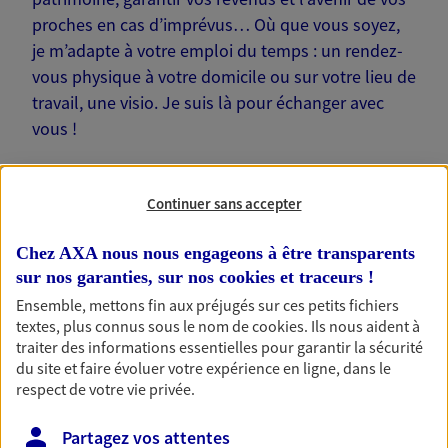
proches en cas d’imprévus… Où que vous soyez,
je m’adapte à votre emploi du temps : un rendez-
vous physique à votre domicile ou sur votre lieu de
travail, une visio. Je suis là pour échanger avec
vous !
Continuer sans accepter
Nos offres phares
Chez AXA nous nous engageons à être transparents
sur nos garanties, sur nos
cookies et traceurs
!
Ensemble, mettons fin aux préjugés sur ces petits fichiers
textes, plus connus sous le nom de
cookies
. Ils nous aident à
Épargne
traiter des informations essentielles pour garantir la sécurité
du site et faire évoluer votre expérience en ligne, dans le
Réalisez vos projets grâce à votre épargne : achat
respect de votre vie privée.
immobilier, études des enfants ou voyage autour
du monde… Épargnez à votre rythme et
simplement, selon votre profil.
Partagez vos attentes