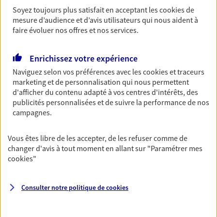
Soyez toujours plus satisfait en acceptant les
cookies
de
Découvrir les offres Épargne
mesure d’audience et d’avis utilisateurs qui nous aident à
faire évoluer nos offres et nos services.
Retraite
Préparez sereinement ce nouveau chapitre de
Enrichissez votre expérience
votre vie avec les conseils d'un expert. Découvrez
Naviguez selon vos préférences avec les
cookies et traceurs
notre solution PER (Plan Epargne Retraite)
marketing et de personnalisation qui nous permettent
spécialement conçue pour la retraite.
d'afficher du contenu adapté à vos centres d'intérêts, des
publicités personnalisées et de suivre la performance de nos
Découvrir l'offre Retraite
campagnes.
Vous êtes libre de les accepter, de les refuser comme de
Prévoyance
changer d'avis à tout moment en allant sur
"Paramétrer mes
Pour un avenir serein, assurez-vous avec notre
cookies
"
contrat prévoyance. Préservez vos proches en cas
d'accident ou de maladie en optant pour les
garanties incapacité temporaire totale de travail,
Consulter notre politique de
cookies
invalidité ou de décès.
Découvrir l'offre Prévoyance