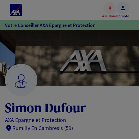
Espace
client
Assistance
Compte
Accéder
Votre Conseiller AXA Épargne et Protection
au
contenu
principal
Accéder
au
pied
de
page
Simon Dufour
AXA Epargne et Protection
Rumilly En Cambresis (59)